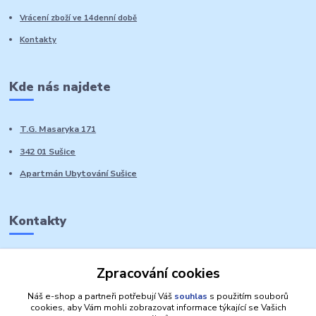
Vrácení zboží ve 14denní době
Kontakty
Kde nás najdete
T.G. Masaryka 171
342 01 Sušice
Apartmán Ubytování Sušice
Kontakty
Marie Sedláčková
Zpracování cookies
+420 776 728 764
Volat PO-NE do 21 hodin
Náš e-shop a partneři potřebují Váš
souhlas
s použitím souborů
cookies, aby Vám mohli zobrazovat informace týkající se Vašich