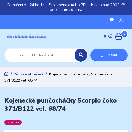
Doručení do 24 hodin - Zásilkovna a nebo PPL - Nákup nad 2000 Kč
odesíláme zdarma
0
0 Kč
Menu
Dětské oblečení
Kojenecké punčocháčky Scorpio čoko
371/B122 vel. 68/74
Kojenecké punčocháčky Scorpio čoko
371/B122 vel. 68/74
Novinka