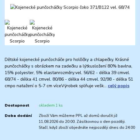
Dětské kojenecké punčocháče pro holčičky a chlapečky. Krásné
punčocháčky s obrázkem na zadečku a lýtkusložení 80% bavlna,
15% polyester, 5% elastanrozměry:vel. 56/62 - délka 39 cmvel.
68/74 - délka 41 cmvel. 80/86 - délka 44 cmvel. 92/98 - délka 51
cmpo natažení o 5-7 cm víceVýrobek splňuje vešk...
celý popis
Dostupnost
skladem 1 ks
Doba dodání
Zboží Vám můžeme PPL až domů doručit již
11.08.2026 do 20:00. Zásilkovnou o den později.
Stačí, když zboží objednáte nejpozději dnes do 24:00