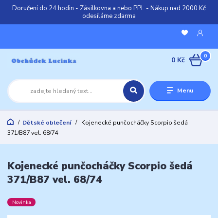
Doručení do 24 hodin - Zásilkovna a nebo PPL - Nákup nad 2000 Kč
odesíláme zdarma
0
0 Kč
Menu
Dětské oblečení
Kojenecké punčocháčky Scorpio šedá
371/B87 vel. 68/74
Kojenecké punčocháčky Scorpio šedá
371/B87 vel. 68/74
Novinka