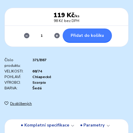
119 Kč
/
ks
98 Kč
bez DPH
Přidat do košíku
Číslo
371/B87
produktu:
VELIKOSTI:
68/74
POHLAVÍ:
Chlapecké
VÝROBCI:
Scorpio
BARVA:
Šedá
Do oblíbených
Kompletní specifikace
Parametry