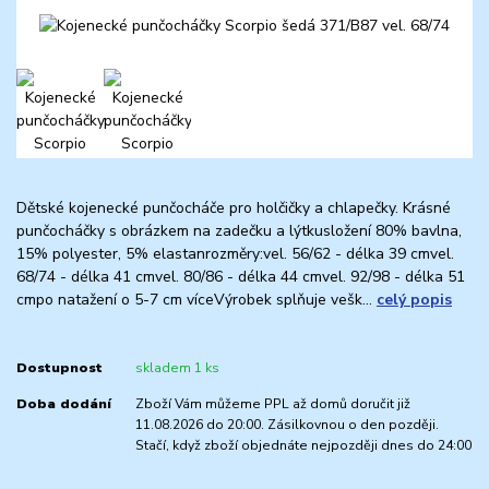
Dětské kojenecké punčocháče pro holčičky a chlapečky. Krásné
punčocháčky s obrázkem na zadečku a lýtkusložení 80% bavlna,
15% polyester, 5% elastanrozměry:vel. 56/62 - délka 39 cmvel.
68/74 - délka 41 cmvel. 80/86 - délka 44 cmvel. 92/98 - délka 51
cmpo natažení o 5-7 cm víceVýrobek splňuje vešk...
celý popis
Dostupnost
skladem 1 ks
Doba dodání
Zboží Vám můžeme PPL až domů doručit již
11.08.2026 do 20:00. Zásilkovnou o den později.
Stačí, když zboží objednáte nejpozději dnes do 24:00