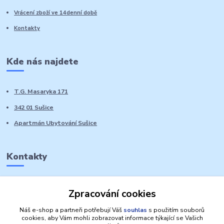
Vrácení zboží ve 14denní době
Kontakty
Kde nás najdete
T.G. Masaryka 171
342 01 Sušice
Apartmán Ubytování Sušice
Kontakty
Marie Sedláčková
Zpracování cookies
+420 776 728 764
Volat PO-NE do 21 hodin
Náš e-shop a partneři potřebují Váš
souhlas
s použitím souborů
cookies, aby Vám mohli zobrazovat informace týkající se Vašich