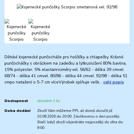
Dětské kojenecké punčocháče pro holčičky a chlapečky. Krásné
punčocháčky s obrázkem na zadečku a lýtkusložení 80% bavlna,
15% polyester, 5% elastanrozměry:vel. 56/62 - délka 39 cmvel.
68/74 - délka 41 cmvel. 80/86 - délka 44 cmvel. 92/98 - délka 51
cmpo natažení o 5-7 cm víceVýrobek splňuje vešk...
celý popis
Dostupnost
skladem 1 ks
Doba dodání
Zboží Vám můžeme PPL až domů doručit již
10.08.2026 do 20:00. Zásilkovnou o den později.
Stačí, když zboží objednáte nejpozději do zítra do
9:00