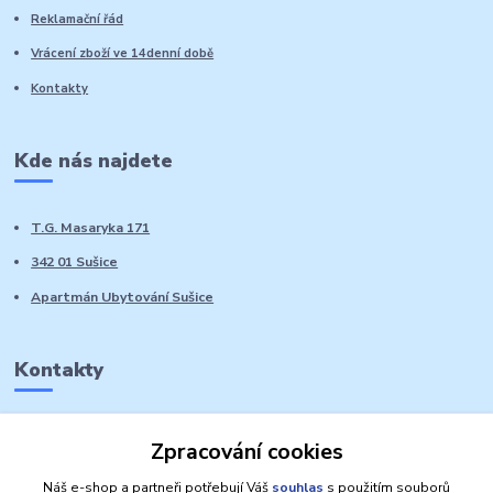
Reklamační řád
Vrácení zboží ve 14denní době
Kontakty
Kde nás najdete
T.G. Masaryka 171
342 01 Sušice
Apartmán Ubytování Sušice
Kontakty
Marie Sedláčková
Zpracování cookies
+420 776 728 764
Volat PO-NE do 21 hodin
Náš e-shop a partneři potřebují Váš
souhlas
s použitím souborů