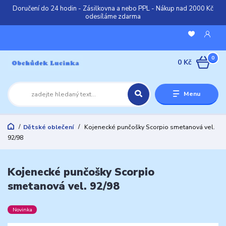
Doručení do 24 hodin - Zásilkovna a nebo PPL - Nákup nad 2000 Kč
odesíláme zdarma
0
0 Kč
Menu
Dětské oblečení
Kojenecké punčošky Scorpio smetanová vel.
92/98
Kojenecké punčošky Scorpio
smetanová vel. 92/98
Novinka