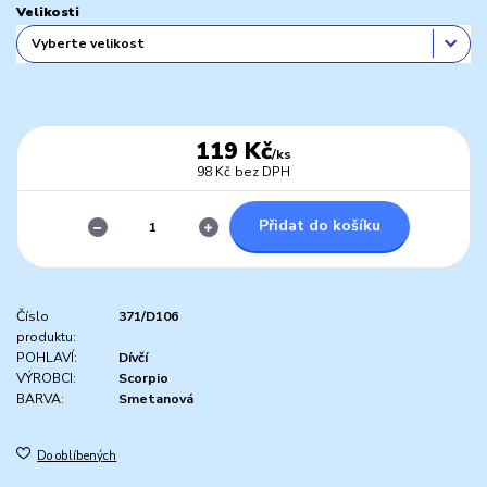
Velikosti
119 Kč
/
ks
98 Kč
bez DPH
Přidat do košíku
Číslo
371/D106
produktu:
POHLAVÍ:
Dívčí
VÝROBCI:
Scorpio
BARVA:
Smetanová
Do oblíbených