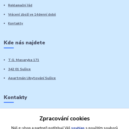
Reklamační řád
Vrácení zboží ve 14denní době
Kontakty
Kde nás najdete
T.G. Masaryka 171
342 01 Sušice
Apartmán Ubytování Sušice
Kontakty
Marie Sedláčková
Zpracování cookies
+420 776 728 764
Volat PO-NE do 21 hodin
Náš e-shop a partneři potřebují Váš
souhlas
s použitím souborů