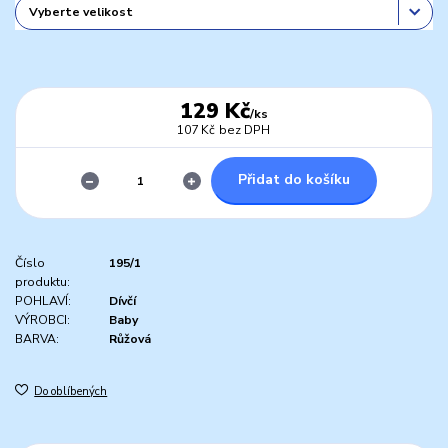
129 Kč
/
ks
107 Kč
bez DPH
Přidat do košíku
Číslo
195/1
produktu:
POHLAVÍ:
Dívčí
VÝROBCI:
Baby
BARVA:
Růžová
Do oblíbených