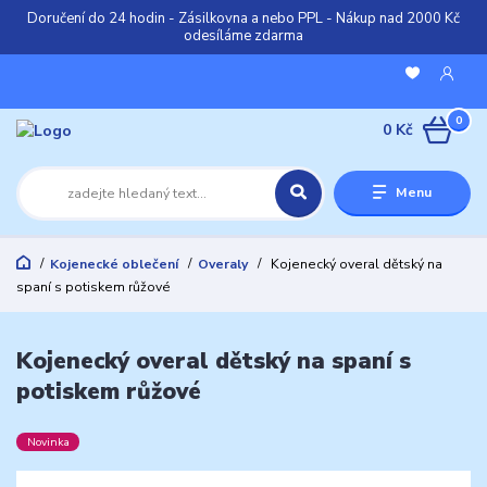
Doručení do 24 hodin - Zásilkovna a nebo PPL - Nákup nad 2000 Kč
odesíláme zdarma
0
0 Kč
Menu
Kojenecké oblečení
Overaly
Kojenecký overal dětský na
spaní s potiskem růžové
Kojenecký overal dětský na spaní s
potiskem růžové
Novinka