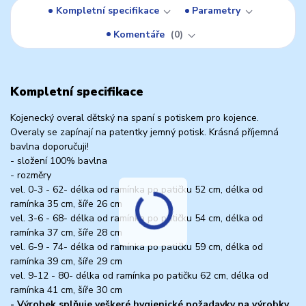
Kompletní specifikace
Parametry
Komentáře
0
Kompletní specifikace
Kojenecký overal dětský na spaní s potiskem pro kojence.
Overaly se zapínají na patentky jemný potisk. Krásná příjemná
bavlna doporučuji!
- složení 100% bavlna
- rozměry
vel. 0-3 - 62- délka od ramínka po patičku 52 cm, délka od
ramínka 35 cm, šíře 26 cm
vel. 3-6 - 68- délka od ramínka po patičku 54 cm, délka od
ramínka 37 cm, šíře 28 cm
vel. 6-9 - 74- délka od ramínka po patičku 59 cm, délka od
ramínka 39 cm, šíře 29 cm
vel. 9-12 - 80- délka od ramínka po patičku 62 cm, délka od
ramínka 41 cm, šíře 30 cm
- Výrobek splňuje veškeré hygienické požadavky na výrobky