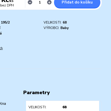
/
ks
Přidat do košíku
bez DPH
195/2
VELIKOSTI:
68
í
VÝROBCI:
Baby
á
ch
Parametry
vlna
VELIKOSTI
68