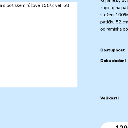
Kojenecký ove
zapínají na pa
složení 100% 
patičku 52 cm
od ramínka po 
Dostupnost
Doba dodání
Velikosti
129