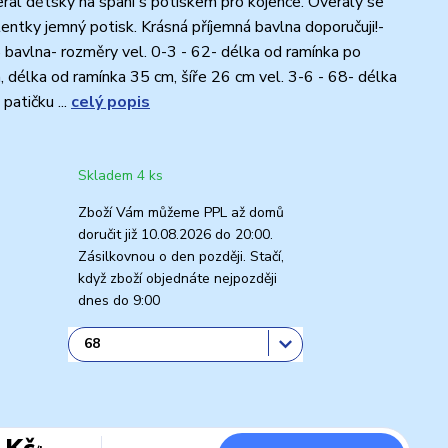
ral dětský na spaní s potiskem pro kojence. Overaly se
tentky jemný potisk. Krásná příjemná bavlna doporučuji!-
bavlna- rozměry vel. 0-3 - 62- délka od ramínka po
, délka od ramínka 35 cm, šíře 26 cm vel. 3-6 - 68- délka
patičku ...
celý popis
Skladem 4 ks
Zboží Vám můžeme PPL až domů
doručit již 10.08.2026 do 20:00.
Zásilkovnou o den později. Stačí,
když zboží objednáte nejpozději
dnes do 9:00
 Kč