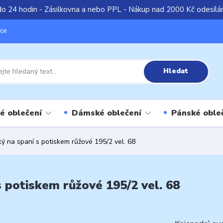
do 24 hodin - Zásilkovna a nebo PPL - Nákup nad 2000 Kč odesíl
íce
Hledat
é oblečení
Dámské oblečení
Pánské oble
ý na spaní s potiskem růžové 195/2 vel. 68
 potiskem růžové 195/2 vel. 68