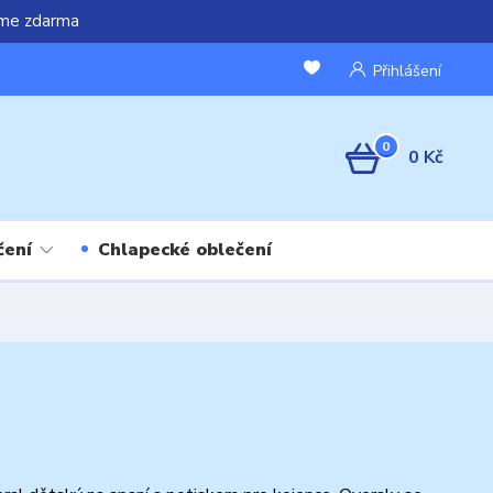
áme zdarma
Přihlášení
0
0 Kč
čení
Chlapecké oblečení