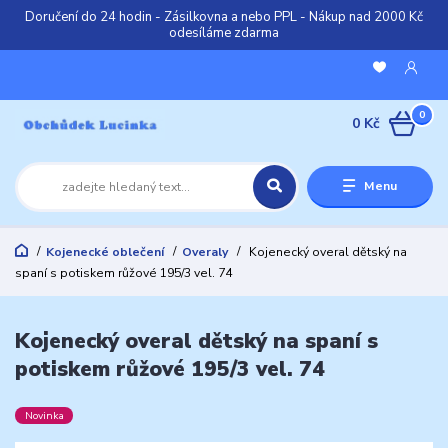
Doručení do 24 hodin - Zásilkovna a nebo PPL - Nákup nad 2000 Kč
odesíláme zdarma
0
0 Kč
Menu
Kojenecké oblečení
Overaly
Kojenecký overal dětský na
spaní s potiskem růžové 195/3 vel. 74
Kojenecký overal dětský na spaní s
potiskem růžové 195/3 vel. 74
Novinka