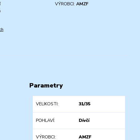
í
VÝROBCI:
AMZF
á
ch
Parametry
VELIKOSTI
31/35
POHLAVÍ
Dívčí
VÝROBCI
AMZF