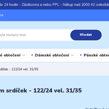
do 24 hodin - Zásilkovna a nebo PPL - Nákup nad 2000 Kč odesíl
íce
Hledat
é oblečení
Dámské oblečení
Pánské oble
díček - 122/24 vel. 31/35
 srdíček - 122/24 vel. 31/35