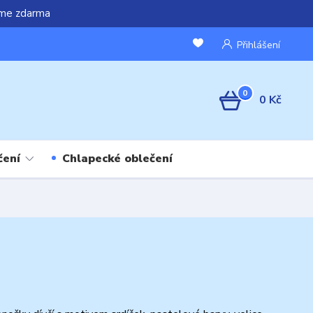
áme zdarma
Přihlášení
0
0 Kč
čení
Chlapecké oblečení