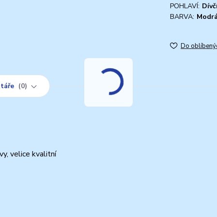
POHLAVÍ:
Dívč
BARVA:
Modr
Do oblíbený
táře
0
, velice kvalitní