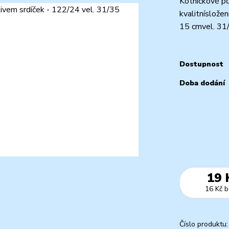
Kotníčkové po
kvalitníslože
15 cmvel. 31
Dostupnost
Doba dodání
19 
16 Kč
b
Číslo produktu: