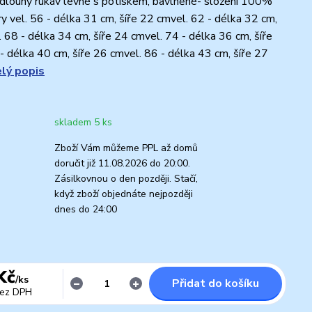
dlouhý rukáv levné s potiskem, bavlněné- složení 100%
y vel. 56 - délka 31 cm, šíře 22 cmvel. 62 - délka 32 cm,
. 68 - délka 34 cm, šíře 24 cmvel. 74 - délka 36 cm, šíře
- délka 40 cm, šíře 26 cmvel. 86 - délka 43 cm, šíře 27
elý popis
skladem 5 ks
Zboží Vám můžeme PPL až domů
doručit již 11.08.2026 do 20:00.
Zásilkovnou o den později. Stačí,
když zboží objednáte nejpozději
dnes do 24:00
Kč
/
ks
Přidat do košíku
ez DPH