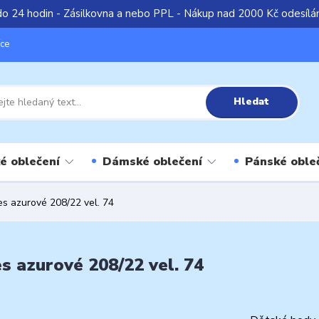
do 24 hodin - Zásilkovna a nebo PPL - Nákup nad 2000 Kč odesíl
íce
Hledat
é oblečení
Dámské oblečení
Pánské oble
s azurové 208/22 vel. 74
s azurové 208/22 vel. 74