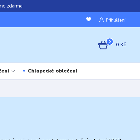
áme zdarma
Přihlášení
0
0 Kč
čení
Chlapecké oblečení