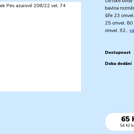
Dětské body 
bavlna rozměr
šíře 23 cmvel
25 cmvel. 80 
cmvel. 92...
c
Dostupnost
Doba dodání
65 
54 Kč
b