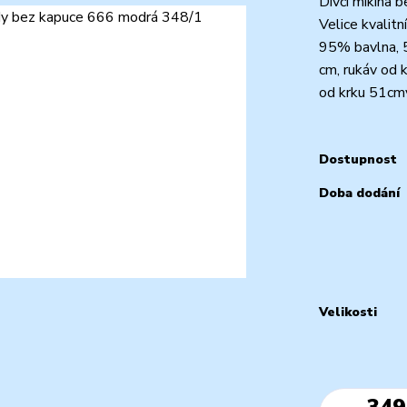
Dívčí mikina b
Velice kvalitn
95% bavlna, 5
cm, rukáv od 
od krku 51cmve
Dostupnost
Doba dodání
Velikosti
349