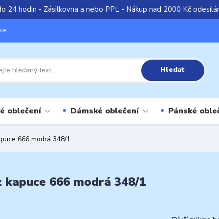
do 24 hodin - Zásilkovna a nebo PPL - Nákup nad 2000 Kč odesíl
íce
Hledat
é oblečení
Dámské oblečení
Pánské oble
kapuce 666 modrá 348/1
z kapuce 666 modrá 348/1