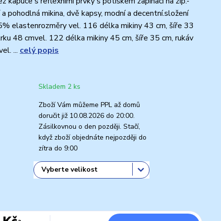
ez kapuce s reflexními prvky s potiskem zapínací na zip.-
í a pohodlná mikina, dvě kapsy, modní a decentní.složení
% elastenrozměry vel. 116 délka mikiny 43 cm, šíře 33
krku 48 cmvel. 122 délka mikiny 45 cm, šíře 35 cm, rukáv
l. ...
celý popis
Skladem 2 ks
Zboží Vám můžeme PPL až domů
doručit již 10.08.2026 do 20:00.
Zásilkovnou o den později. Stačí,
když zboží objednáte nejpozději do
zítra do 9:00
 Kč