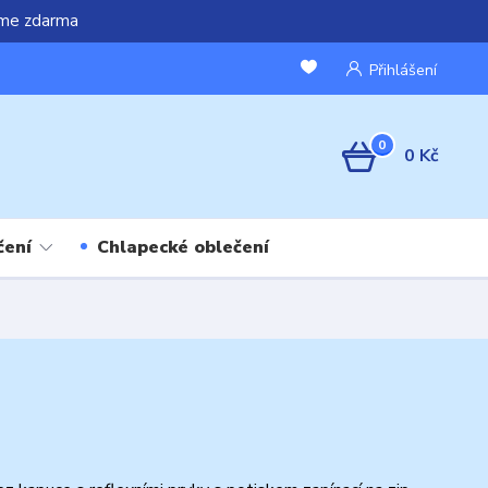
áme zdarma
Přihlášení
0
0 Kč
čení
Chlapecké oblečení