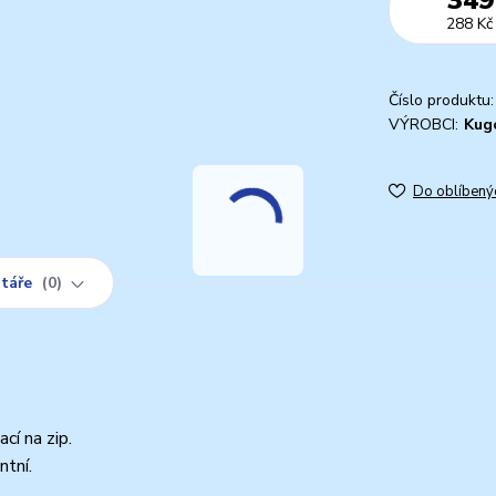
288 Kč
Číslo produktu:
VÝROBCI:
Kug
Do oblíbený
táře
0
cí na zip.
ntní.