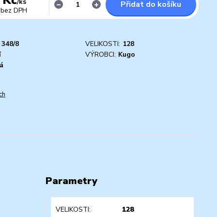
/
ks
Přidat do košíku
bez DPH
348/8
VELIKOSTI:
128
í
VÝROBCI:
Kugo
á
ch
Parametry
VELIKOSTI
128