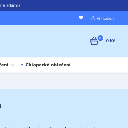
áme zdarma
Přihlášení
0
0 Kč
čení
Chlapecké oblečení
8