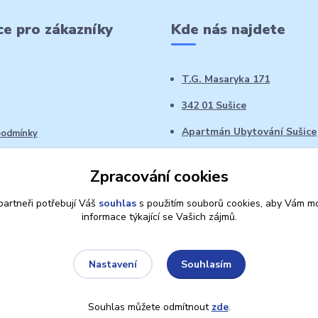
e pro zákazníky
Kde nás najdete
T.G. Masaryka 171
342 01 Sušice
Apartmán Ubytování Sušice
podmínky
 řád
Zpracování cookies
oží ve 14denní době
artneři potřebují Váš
souhlas
s použitím souborů cookies, aby Vám mo
informace týkající se Vašich zájmů.
Souhlasím
Nastavení
Souhlas můžete odmítnout
zde
.