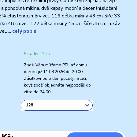
ez kapuce s reflexními prvky s potiskem zapínací na zip.-
í a pohodlná mikina, dvě kapsy, modní a decentní.složení
% elastenrozměry vel. 116 délka mikiny 43 cm, šíře 33
krku 48 cmvel. 122 délka mikiny 45 cm, šíře 35 cm, rukáv
l. ...
celý popis
Skladem 1 ks
Zboží Vám můžeme PPL až domů
doručit již 11.08.2026 do 20:00.
Zásilkovnou o den později. Stačí,
když zboží objednáte nejpozději do
zítra do 24:00
 Kč