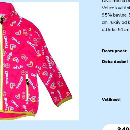
Dívčí mikina b
Velice kvalitn
95% bavlna, 5
cm, rukáv od 
od krku 51cmve
Dostupnost
Doba dodání
Velikosti
349