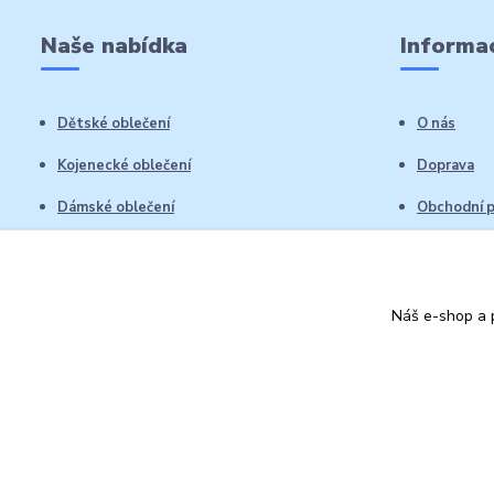
Naše nabídka
Informac
Dětské oblečení
O nás
Kojenecké oblečení
Doprava
Dámské oblečení
Obchodní 
Pánské oblečení
Reklamační
Vrácení zb
Náš e-shop a p
Kontakty
Autorská práva: Obchůdek Lucinka