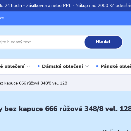
do 24 hodin - Zásilkovna a nebo PPL - Nákup nad 2000 Kč odesíl
íce
Hledat
é oblečení
Dámské oblečení
Pánské oble
ez kapuce 666 růžová 348/8 vel. 128
y bez kapuce 666 růžová 348/8 vel. 12