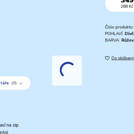
288 Kč
Číslo produktu:
POHLAVÍ:
Dívč
BARVA:
Růžov
Do oblíbený
táře
0
cí na zip.
ntní.