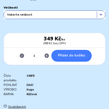
Velikosti
349 Kč
/
ks
288 Kč
bez DPH
Přidat do košíku
Číslo
348/8
produktu:
POHLAVÍ:
Dívčí
VÝROBCI:
Kugo
BARVA:
Růžová
Do oblíbených