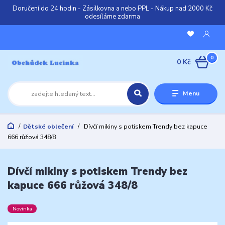
Doručení do 24 hodin - Zásilkovna a nebo PPL - Nákup nad 2000 Kč
odesíláme zdarma
0
0 Kč
Menu
Dětské oblečení
Dívčí mikiny s potiskem Trendy bez kapuce
666 růžová 348/8
Dívčí mikiny s potiskem Trendy bez
kapuce 666 růžová 348/8
Novinka