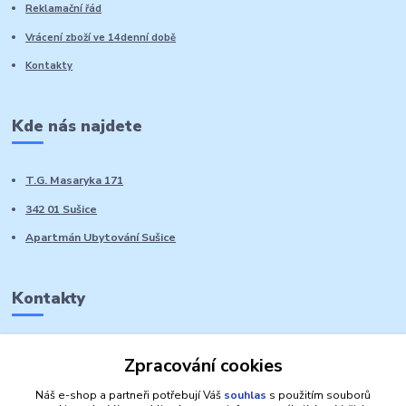
Reklamační řád
Vrácení zboží ve 14denní době
Kontakty
Kde nás najdete
T.G. Masaryka 171
342 01 Sušice
Apartmán Ubytování Sušice
Kontakty
Marie Sedláčková
Zpracování cookies
+420 776 728 764
Volat PO-NE do 21 hodin
Náš e-shop a partneři potřebují Váš
souhlas
s použitím souborů