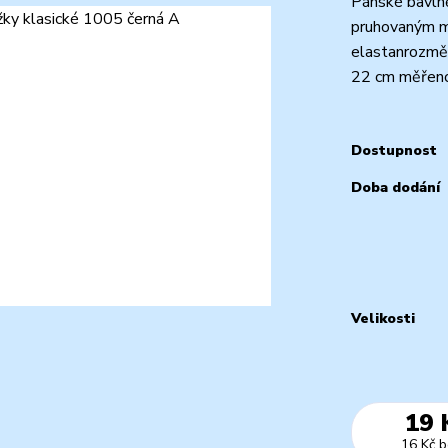
Pánské bavlně
pruhovaným m
elastanrozměr
22 cm měřeno 
Dostupnost
Doba dodání
Velikosti
19 
16 Kč
b