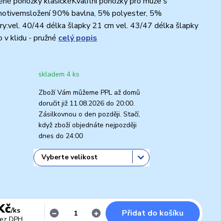
né ponožky klasickéKvalitní ponožky pro muže s
otivemsložení 90% bavlna, 5% polyester, 5%
y:vel. 40/44 délka šlapky 21 cm vel. 43/47 délka šlapky
v klidu - pružné
celý popis
skladem 4 ks
Zboží Vám můžeme PPL až domů
doručit již 11.08.2026 do 20:00.
Zásilkovnou o den později. Stačí,
když zboží objednáte nejpozději
dnes do 24:00
Kč
/
ks
Přidat do košíku
ez DPH