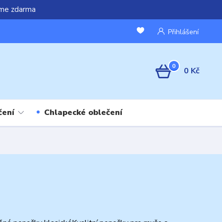
áme zdarma
Přihlášení
0
0 Kč
čení
Chlapecké oblečení