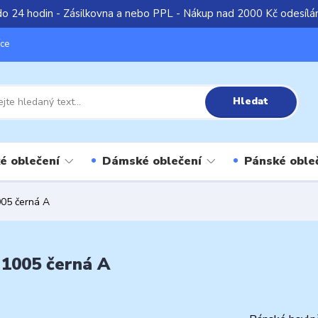
do 24 hodin - Zásilkovna a nebo PPL - Nákup nad 2000 Kč odesíl
íce
Hledat
é oblečení
Dámské oblečení
Pánské oble
005 černá A
 1005 černá A