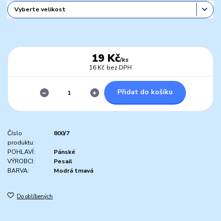
19 Kč
/
ks
16 Kč
bez DPH
Přidat do košíku
Číslo
800/7
produktu:
POHLAVÍ:
Pánské
VÝROBCI:
Pesail
BARVA:
Modrá tmavá
Do oblíbených