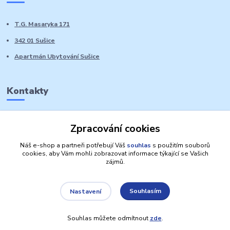
T.G. Masaryka 171
342 01 Sušice
Apartmán Ubytování Sušice
Kontakty
Marie Sedláčková
Zpracování cookies
+420 776 728 764
Volat PO-NE do 21 hodin
Náš e-shop a partneři potřebují Váš
souhlas
s použitím souborů
cookies, aby Vám mohli zobrazovat informace týkající se Vašich
zájmů.
Souhlasím
Nastavení
Autorská práva: Obchůdek Lucinka
Souhlas můžete odmítnout
zde
.
Vytvořeno na
Eshop-rychle.cz