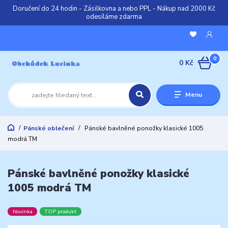
Doručení do 24 hodin - Zásilkovna a nebo PPL - Nákup nad 2000 Kč
odesíláme zdarma
0
0 Kč
Menu
Pánské oblečení
Pánské bavlněné ponožky klasické 1005
modrá TM
Pánské bavlněné ponožky klasické
1005 modrá TM
Novinka
TOP produkt