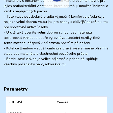
- Materiály s obsahem bambusového vlákna oceníte hlavně pro
jejich antibakteriální vlastnosti, které zabraňují množení bakterií a
vzniku nepříjemných pachů.
- Tato vlastnost dodává prádlu výjimečný komfort a předurčuje
ho jako velmi dobrou volbu jak pro osoby s citlivější pokožkou, tak
pro sportovně aktivní osoby.
- Určitě také oceníte velmi dobrou schopnost materiálu
absorbovat vlhkost a dobře vyrovnávat teplotní rozdíly, čímž
tento materiál přispívá k příjemným pocitům při nošení.
- Kolekce Bamboo v sobě kombinuje právě výše zmíněné příjemné
vlastnosti materiálu s vlastnostmi bezešvého prádla.
- Bambusové vlákno je velice příjemné a pohodlné, splňuje
všechny požadavky na vysokou kvalitu.
Parametry
POHLAVÍ
Pánské