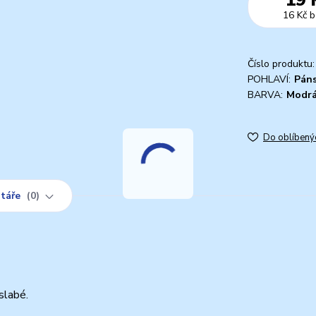
16 Kč
b
Číslo produktu:
POHLAVÍ:
Pán
BARVA:
Modr
Do oblíbený
táře
0
slabé.