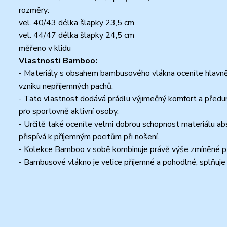
rozměry:
vel. 40/43 délka šlapky 23,5 cm
vel. 44/47 délka šlapky 24,5 cm
měřeno v klidu
Vlastnosti Bamboo:
- Materiály s obsahem bambusového vlákna oceníte hlavně pro
vzniku nepříjemných pachů.
- Tato vlastnost dodává prádlu výjimečný komfort a předurč
pro sportovně aktivní osoby.
- Určitě také oceníte velmi dobrou schopnost materiálu abs
přispívá k příjemným pocitům při nošení.
- Kolekce Bamboo v sobě kombinuje právě výše zmíněné př
- Bambusové vlákno je velice příjemné a pohodlné, splňuje