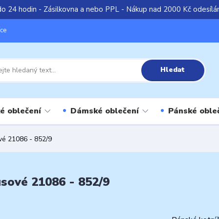
do 24 hodin - Zásilkovna a nebo PPL - Nákup nad 2000 Kč odesíl
íce
Hledat
é oblečení
Dámské oblečení
Pánské oble
é 21086 - 852/9
sové 21086 - 852/9