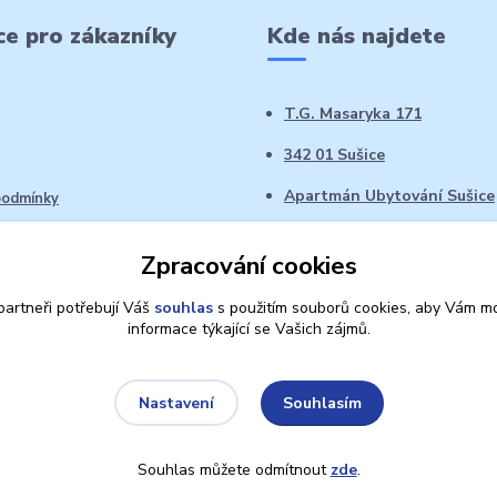
e pro zákazníky
Kde nás najdete
T.G. Masaryka 171
342 01 Sušice
Apartmán Ubytování Sušice
podmínky
 řád
Zpracování cookies
oží ve 14denní době
artneři potřebují Váš
souhlas
s použitím souborů cookies, aby Vám mo
informace týkající se Vašich zájmů.
Souhlasím
Nastavení
Souhlas můžete odmítnout
zde
.