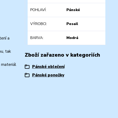
POHLAVÍ
Pánské
VÝROBCI
Pesail
erií a
BARVA
Modrá
ou, tak
Zboží zařazeno v kategoriích
 materiál
Pánské oblečení
Pánské ponožky