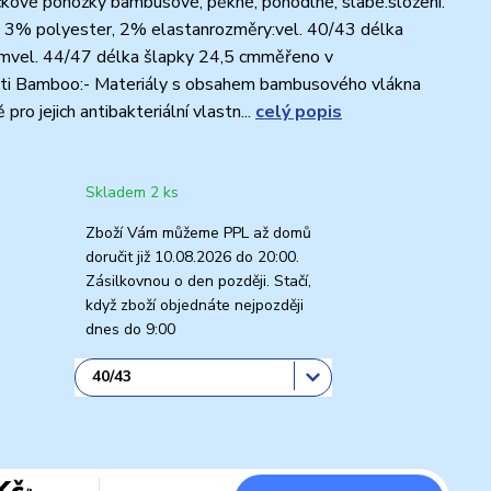
kové ponožky bambusové, pěkné, pohodlné, slabé.složení:
3% polyester, 2% elastanrozměry:vel. 40/43 délka
cmvel. 44/47 délka šlapky 24,5 cmměřeno v
sti Bamboo:- Materiály s obsahem bambusového vlákna
 pro jejich antibakteriální vlastn...
celý popis
Skladem 2 ks
Zboží Vám můžeme PPL až domů
doručit již 10.08.2026 do 20:00.
Zásilkovnou o den později. Stačí,
když zboží objednáte nejpozději
dnes do 9:00
Kč