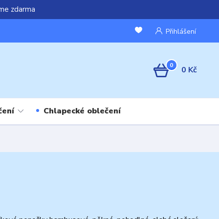
áme zdarma
Přihlášení
0
0 Kč
čení
Chlapecké oblečení