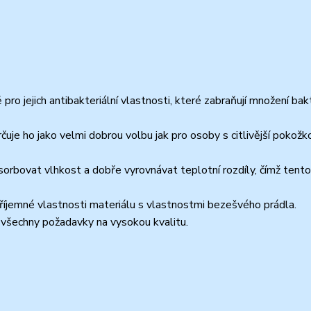
 jejich antibakteriální vlastnosti, které zabraňují množení bakt
uje ho jako velmi dobrou volbu jak pro osoby s citlivější pokožk
orbovat vlhkost a dobře vyrovnávat teplotní rozdíly, čímž tento
íjemné vlastnosti materiálu s vlastnostmi bezešvého prádla.
 všechny požadavky na vysokou kvalitu.