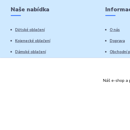
Naše nabídka
Informac
Dětské oblečení
O nás
Kojenecké oblečení
Doprava
Dámské oblečení
Obchodní 
Pánské oblečení
Reklamační
Vrácení zb
Náš e-shop a p
Kontakty
Autorská práva: Obchůdek Lucinka