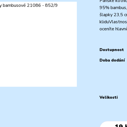
Pánské kotníč
95% bambus, 
šlapky 23,5 
kliduVlastno
oceníte hlavně
Dostupnost
Doba dodání
Velikosti
19 