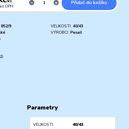
/
ks
Přidat do košíku
ez DPH
852/9
VELIKOSTI:
40/43
ské
VÝROBCI:
Pesail
á
ch
Parametry
VELIKOSTI
40/43