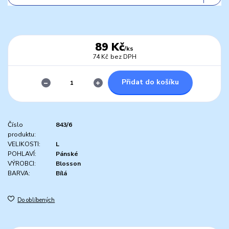
89 Kč
/
ks
74 Kč
bez DPH
Přidat do košíku
Číslo
843/6
produktu:
VELIKOSTI:
L
POHLAVÍ:
Pánské
VÝROBCI:
Blosson
BARVA:
Bílá
Do oblíbených