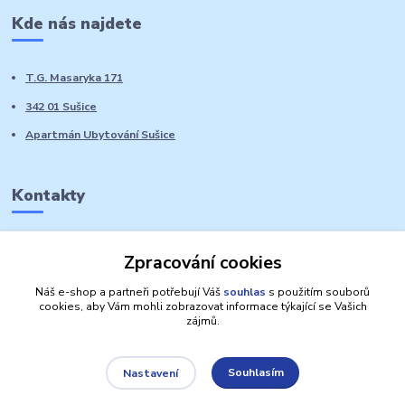
Kde nás najdete
T.G. Masaryka 171
342 01 Sušice
Apartmán Ubytování Sušice
Kontakty
Marie Sedláčková
Zpracování cookies
+420 776 728 764
Volat PO-NE do 21 hodin
Náš e-shop a partneři potřebují Váš
souhlas
s použitím souborů
cookies, aby Vám mohli zobrazovat informace týkající se Vašich
zájmů.
Souhlasím
Nastavení