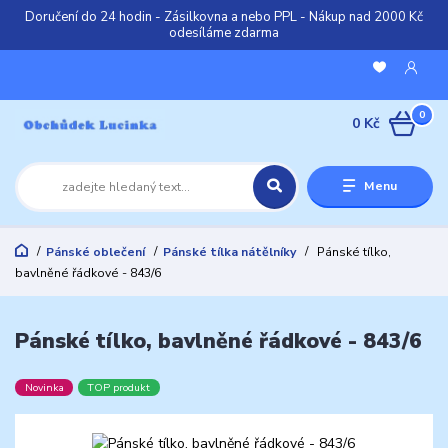
Doručení do 24 hodin - Zásilkovna a nebo PPL - Nákup nad 2000 Kč
odesíláme zdarma
0
0 Kč
Menu
Pánské oblečení
Pánské tílka nátělníky
Pánské tílko,
bavlněné řádkové - 843/6
Pánské tílko, bavlněné řádkové - 843/6
Novinka
TOP produkt