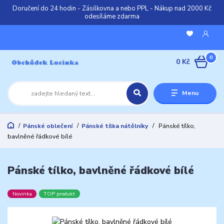
Doručení do 24 hodin - Zásilkovna a nebo PPL - Nákup nad 2000 Kč
odesíláme zdarma
0
0 Kč
Menu
Pánské oblečení
Pánské tílka nátělníky
Pánské tílko,
bavlněné řádkové bílé
Pánské tílko, bavlněné řádkové bílé
Novinka
TOP produkt