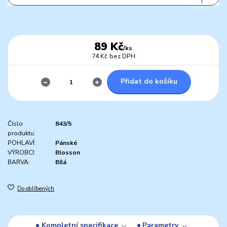
89 Kč
/
ks
74 Kč
bez DPH
Přidat do košíku
Číslo
843/5
produktu:
POHLAVÍ:
Pánské
VÝROBCI:
Blosson
BARVA:
Bílá
Do oblíbených
Kompletní specifikace
Parametry