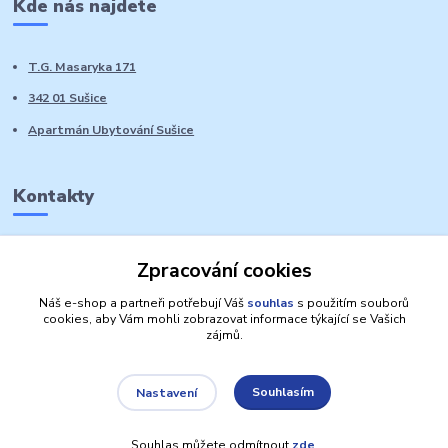
Kde nás najdete
T.G. Masaryka 171
342 01 Sušice
Apartmán Ubytování Sušice
Kontakty
Marie Sedláčková
Zpracování cookies
+420 776 728 764
Volat PO-NE do 21 hodin
Náš e-shop a partneři potřebují Váš
souhlas
s použitím souborů
cookies, aby Vám mohli zobrazovat informace týkající se Vašich
zájmů.
Souhlasím
Nastavení
Autorská práva: Obchůdek Lucinka
Souhlas můžete odmítnout
zde
.