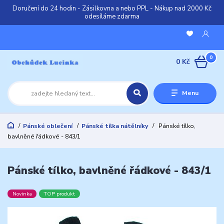
Doručení do 24 hodin - Zásilkovna a nebo PPL - Nákup nad 2000 Kč
odesíláme zdarma
0
0 Kč
Menu
Pánské oblečení
Pánské tílka nátělníky
Pánské tílko,
bavlněné řádkové - 843/1
Pánské tílko, bavlněné řádkové - 843/1
Novinka
TOP produkt