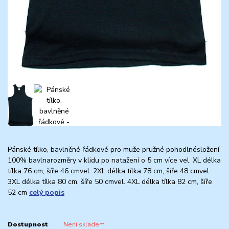
Pánské tílko, bavlněné řádkové pro muže pružné pohodlnésložení
100% bavlnarozměry v klidu po natažení o 5 cm více vel. XL délka
tílka 76 cm, šíře 46 cmvel. 2XL délka tílka 78 cm, šíře 48 cmvel.
3XL délka tílka 80 cm, šíře 50 cmvel. 4XL délka tílka 82 cm, šíře
52 cm
celý popis
Dostupnost
Není skladem