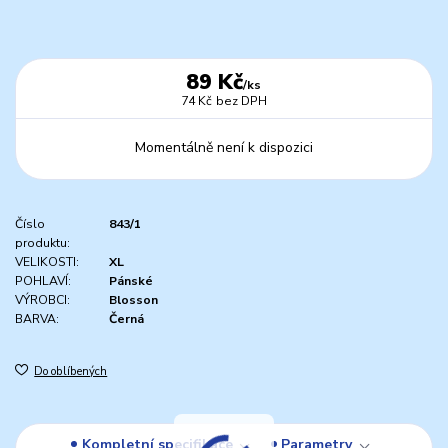
89 Kč
/
ks
74 Kč
bez DPH
Momentálně není k dispozici
Číslo
843/1
produktu:
VELIKOSTI:
XL
POHLAVÍ:
Pánské
VÝROBCI:
Blosson
BARVA:
Černá
Do oblíbených
Kompletní specifikace
Parametry