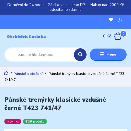
Doručení do 24 hodin - Zásilkovna a nebo PPL - Nákup nad 2000 Kč
odesíláme zdarma
0
0 Kč
Menu
Pánské oblečení
Pánské trenýrky klasické vzdušné černé T423
741/47
Pánské trenýrky klasické vzdušné
černé T423 741/47
Novinka
TOP produkt