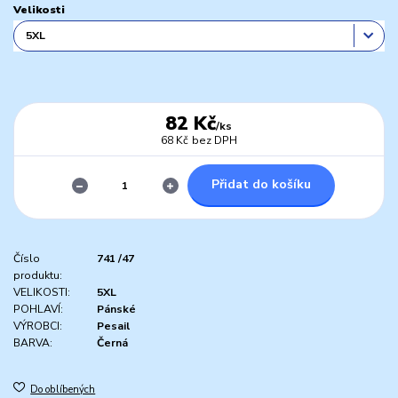
Velikosti
82 Kč
/
ks
68 Kč
bez DPH
Přidat do košíku
Číslo
741 /47
produktu:
VELIKOSTI:
5XL
POHLAVÍ:
Pánské
VÝROBCI:
Pesail
BARVA:
Černá
Do oblíbených