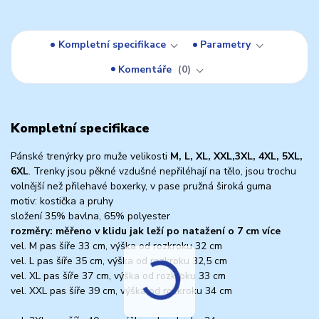
Kompletní specifikace
Parametry
Komentáře
0
Kompletní specifikace
Pánské trenýrky pro muže velikosti
M, L, XL, XXL,3XL, 4XL, 5XL,
6XL
. Trenky jsou pěkné vzdušné nepřiléhají na tělo, jsou trochu
volnější než přilehavé boxerky, v pase pružná široká guma
motiv: kostička a pruhy
složení 35% bavlna, 65% polyester
rozměry: měřeno v klidu jak leží po natažení o 7 cm více
vel. M pas šíře 33 cm, výška od rozkroku 32 cm
vel. L pas šíře 35 cm, výška od rozkroku 32,5 cm
vel. XL pas šíře 37 cm, výška od rozkroku 33 cm
vel. XXL pas šíře 39 cm, výška od rozkroku 34 cm