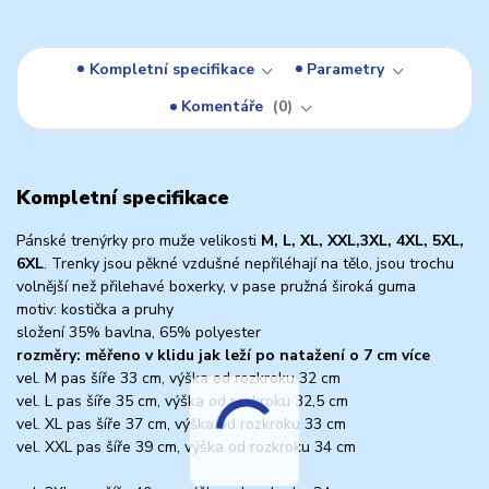
Kompletní specifikace
Parametry
Komentáře
0
Kompletní specifikace
Pánské trenýrky pro muže velikosti
M, L, XL, XXL,3XL, 4XL, 5XL,
6XL
. Trenky jsou pěkné vzdušné nepřiléhají na tělo, jsou trochu
volnější než přilehavé boxerky, v pase pružná široká guma
motiv: kostička a pruhy
složení 35% bavlna, 65% polyester
rozměry: měřeno v klidu jak leží po natažení o 7 cm více
vel. M pas šíře 33 cm, výška od rozkroku 32 cm
vel. L pas šíře 35 cm, výška od rozkroku 32,5 cm
vel. XL pas šíře 37 cm, výška od rozkroku 33 cm
vel. XXL pas šíře 39 cm, výška od rozkroku 34 cm