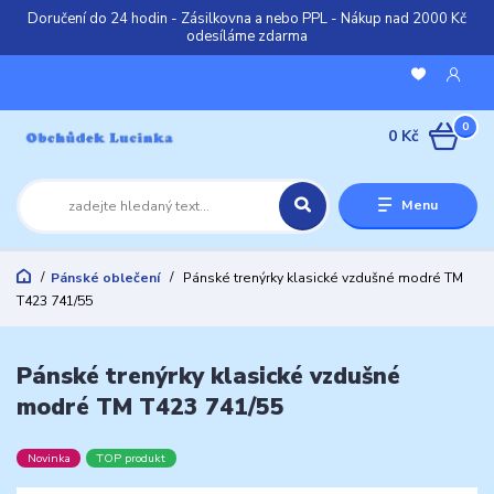
Doručení do 24 hodin - Zásilkovna a nebo PPL - Nákup nad 2000 Kč
odesíláme zdarma
0
0 Kč
Menu
Pánské oblečení
Pánské trenýrky klasické vzdušné modré TM
T423 741/55
Pánské trenýrky klasické vzdušné
modré TM T423 741/55
Novinka
TOP produkt