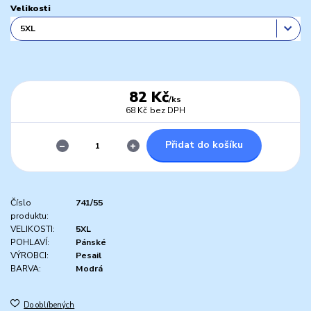
Velikosti
82 Kč
/
ks
68 Kč
bez DPH
Přidat do košíku
Číslo
741/55
produktu:
VELIKOSTI:
5XL
POHLAVÍ:
Pánské
VÝROBCI:
Pesail
BARVA:
Modrá
Do oblíbených