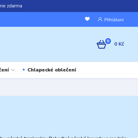
áme zdarma
Přihlášení
0
0 Kč
čení
Chlapecké oblečení