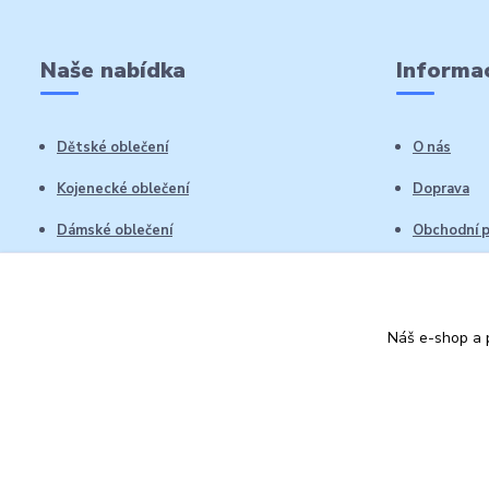
Naše nabídka
Informac
Dětské oblečení
O nás
Kojenecké oblečení
Doprava
Dámské oblečení
Obchodní 
Pánské oblečení
Reklamační
Vrácení zb
Náš e-shop a p
Kontakty