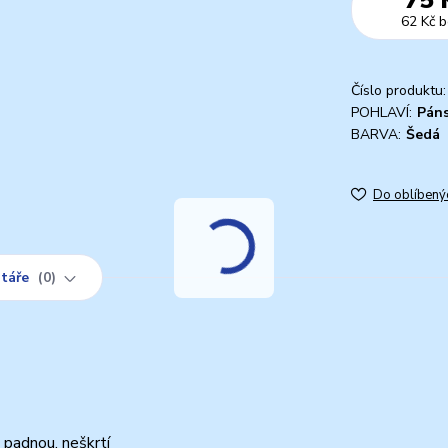
62 Kč
b
Číslo produktu:
POHLAVÍ:
Pán
BARVA:
Šedá
Do oblíbený
táře
0
padnou, neškrtí