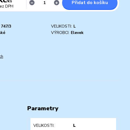
/
ks
Přidat do košíku
ez DPH
747/3
VELIKOSTI:
L
ské
VÝROBCI:
Elevek
ch
Parametry
VELIKOSTI
L