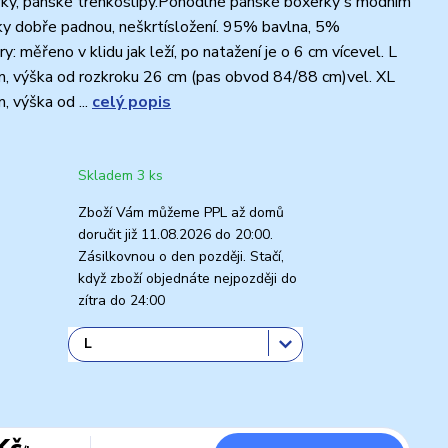
rky, pánské trenkoslipy.Pohodlné pánské boxerky s modním
y dobře padnou, neškrtísložení. 95% bavlna, 5%
: měřeno v klidu jak leží, po natažení je o 6 cm vícevel. L
m, výška od rozkroku 26 cm (pas obvod 84/88 cm)vel. XL
, výška od ...
celý popis
Skladem 3 ks
Zboží Vám můžeme PPL až domů
doručit již 11.08.2026 do 20:00.
Zásilkovnou o den později. Stačí,
když zboží objednáte nejpozději do
zítra do 24:00
Kč