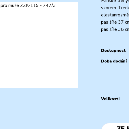
Pánské trený
vzorem. Trenk
elastanrozměry
pas šíře 37 c
pas šíře 38 cm
Dostupnost
Doba dodání
Velikosti
75 