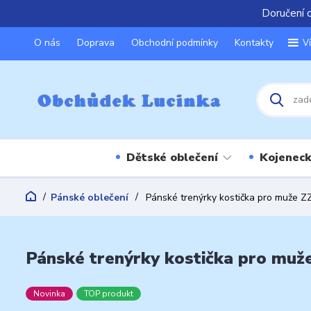
Doručení 
O nás
Doprava
Obchodní podmínky
Kontakty
V
Dětské oblečení
Kojeneck
Pánské oblečení
Pánské trenýrky kostička pro muže Z
Pánské trenýrky kostička pro muž
Novinka
TOP produkt