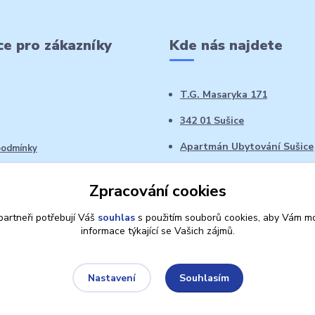
e pro zákazníky
Kde nás najdete
T.G. Masaryka 171
342 01 Sušice
Apartmán Ubytování Sušice
podmínky
 řád
Zpracování cookies
oží ve 14denní době
artneři potřebují Váš
souhlas
s použitím souborů cookies, aby Vám mo
informace týkající se Vašich zájmů.
Souhlasím
Nastavení