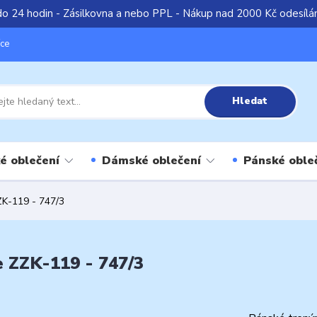
do 24 hodin - Zásilkovna a nebo PPL - Nákup nad 2000 Kč odesíl
íce
Hledat
é oblečení
Dámské oblečení
Pánské oble
ZK-119 - 747/3
e ZZK-119 - 747/3