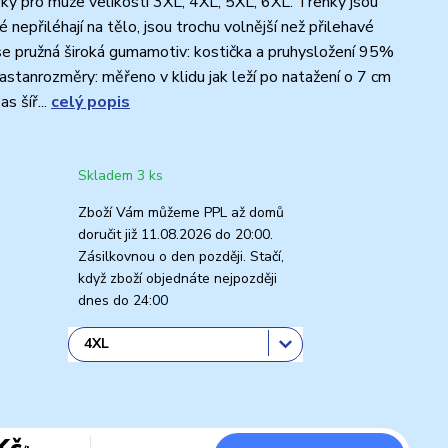
ky pro muže velikosti 3XL, 4XL, 5XL, 6XL. Trenky jsou
nepřiléhají na tělo, jsou trochu volnější než přilehavé
se pružná široká gumamotiv: kostička a pruhysložení 95%
astanrozměry: měřeno v klidu jak leží po natažení o 7 cm
s šíř...
celý popis
Skladem 3 ks
Zboží Vám můžeme PPL až domů
doručit již 11.08.2026 do 20:00.
Zásilkovnou o den později. Stačí,
když zboží objednáte nejpozději
dnes do 24:00
Kč