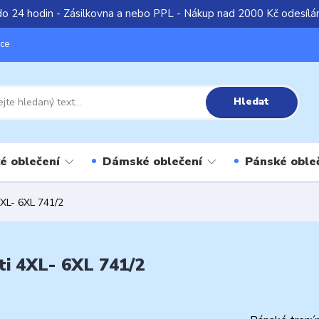
do 24 hodin - Zásilkovna a nebo PPL - Nákup nad 2000 Kč odesíl
íce
Hledat
é oblečení
Dámské oblečení
Pánské oble
4XL- 6XL 741/2
ti 4XL- 6XL 741/2