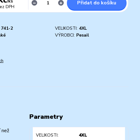
/
ks
Přidat do košíku
ez DPH
741-2
VELIKOSTI:
4XL
ské
VÝROBCI:
Pesail
ch
Parametry
í než
VELIKOSTI
4XL