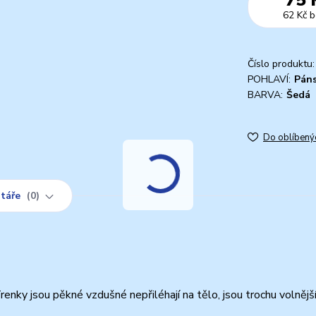
62 Kč
b
Číslo produktu:
POHLAVÍ:
Pán
BARVA:
Šedá
Do oblíbený
táře
0
Trenky jsou pěkné vzdušné nepřiléhají na tělo, jsou trochu volnějš