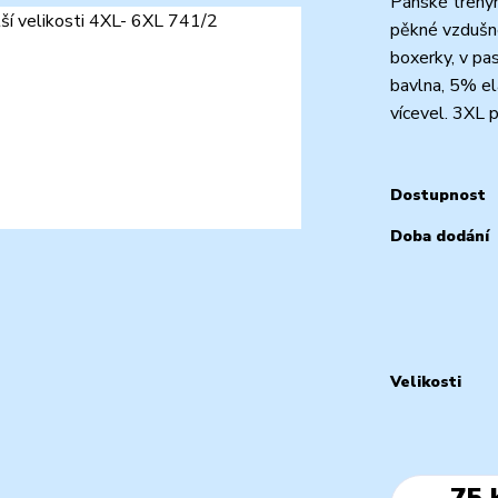
Pánské trenýr
pěkné vzdušné 
boxerky, v pa
bavlna, 5% el
vícevel. 3XL pa
Dostupnost
Doba dodání
Velikosti
75 