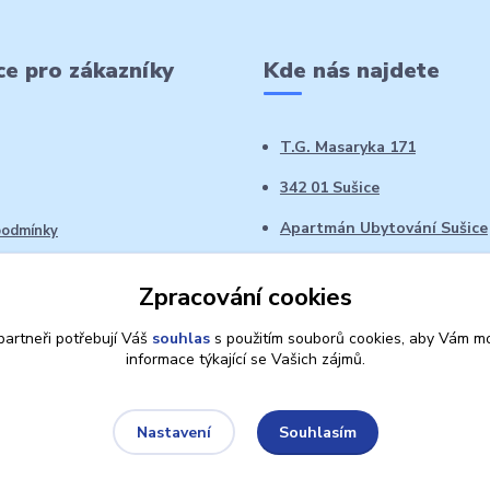
e pro zákazníky
Kde nás najdete
T.G. Masaryka 171
342 01 Sušice
Apartmán Ubytování Sušice
podmínky
 řád
Zpracování cookies
oží ve 14denní době
artneři potřebují Váš
souhlas
s použitím souborů cookies, aby Vám mo
informace týkající se Vašich zájmů.
Souhlasím
Nastavení