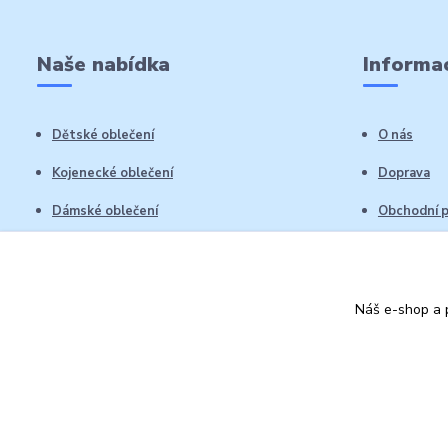
Naše nabídka
Informac
Dětské oblečení
O nás
Kojenecké oblečení
Doprava
Dámské oblečení
Obchodní 
Pánské oblečení
Reklamační
Vrácení zb
Náš e-shop a p
Kontakty