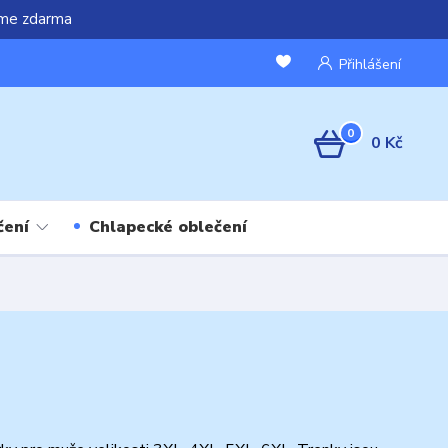
áme zdarma
Přihlášení
0
0 Kč
čení
Chlapecké oblečení