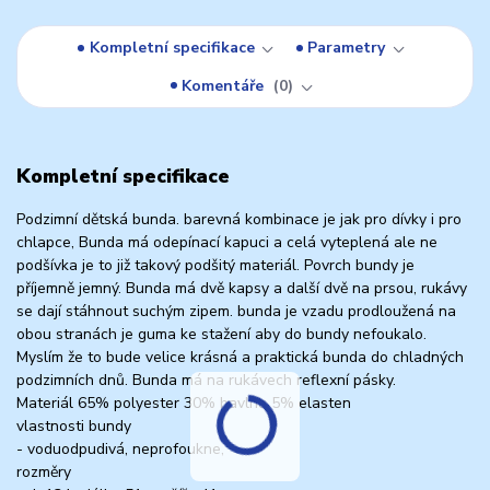
Kompletní specifikace
Parametry
Komentáře
0
Kompletní specifikace
Podzimní dětská bunda. barevná kombinace je jak pro dívky i pro
chlapce, Bunda má odepínací kapuci a celá vyteplená ale ne
podšívka je to již takový podšitý materiál. Povrch bundy je
příjemně jemný. Bunda má dvě kapsy a další dvě na prsou, rukávy
se dají stáhnout suchým zipem. bunda je vzadu prodloužená na
obou stranách je guma ke stažení aby do bundy nefoukalo.
Myslím že to bude velice krásná a praktická bunda do chladných
podzimních dnů. Bunda má na rukávech reflexní pásky.
Materiál 65% polyester 30% bavlna 5% elasten
vlastnosti bundy
- voduodpudivá, neprofoukne,
rozměry