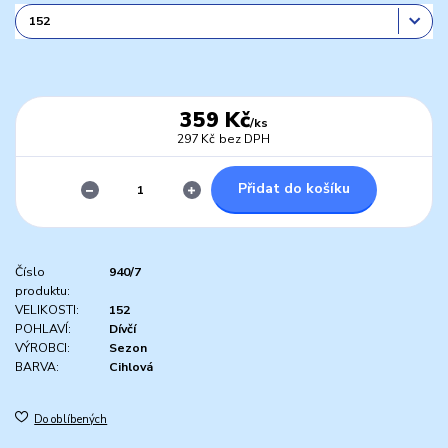
359 Kč
/
ks
297 Kč
bez DPH
Přidat do košíku
Číslo
940/7
produktu:
VELIKOSTI:
152
POHLAVÍ:
Dívčí
VÝROBCI:
Sezon
BARVA:
Cihlová
Do oblíbených