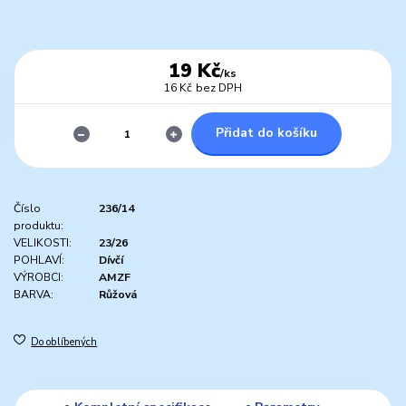
19 Kč
/
ks
16 Kč
bez DPH
Přidat do košíku
Číslo
236/14
produktu:
VELIKOSTI:
23/26
POHLAVÍ:
Dívčí
VÝROBCI:
AMZF
BARVA:
Růžová
Do oblíbených