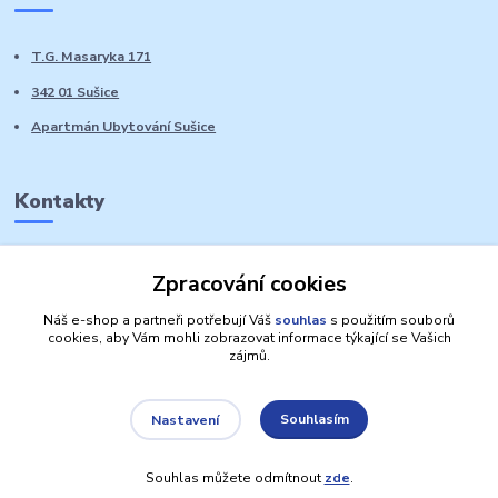
T.G. Masaryka 171
342 01 Sušice
Apartmán Ubytování Sušice
Kontakty
Marie Sedláčková
Zpracování cookies
+420 776 728 764
Volat PO-NE do 21 hodin
Náš e-shop a partneři potřebují Váš
souhlas
s použitím souborů
cookies, aby Vám mohli zobrazovat informace týkající se Vašich
zájmů.
Souhlasím
Nastavení
Autorská práva: Obchůdek Lucinka
Souhlas můžete odmítnout
zde
.
Vytvořeno na
Eshop-rychle.cz