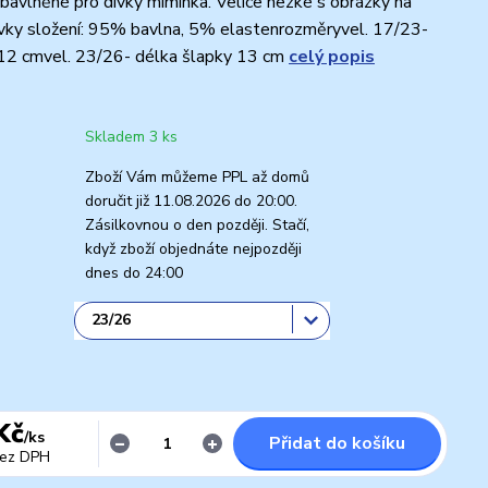
é bavlněné pro dívky miminka. Velice hezké s obrázky na
ívky složení: 95% bavlna, 5% elastenrozměryvel. 17/23-
 12 cmvel. 23/26- délka šlapky 13 cm
celý popis
Skladem 3 ks
Zboží Vám můžeme PPL až domů
doručit již 11.08.2026 do 20:00.
Zásilkovnou o den později. Stačí,
když zboží objednáte nejpozději
dnes do 24:00
Kč
/
ks
Přidat do košíku
ez DPH