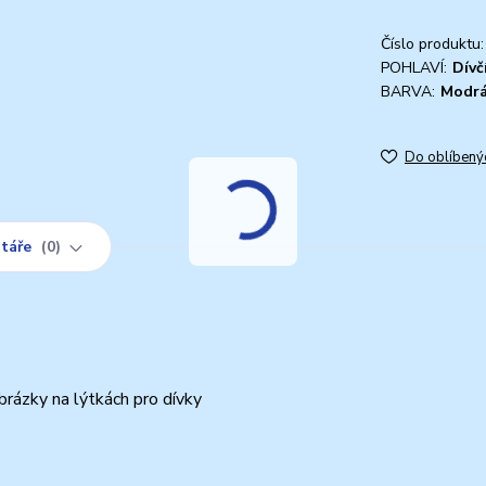
Číslo produktu:
POHLAVÍ:
Dívč
BARVA:
Modr
Do oblíbený
táře
0
brázky na lýtkách pro dívky