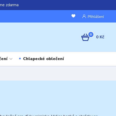
áme zdarma
Přihlášení
0
0 Kč
čení
Chlapecké oblečení