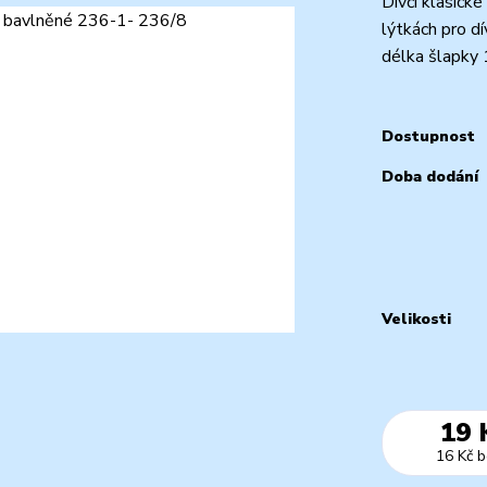
Dívčí klasick
lýtkách pro d
délka šlapky
Dostupnost
Doba dodání
Velikosti
19 
16 Kč
b