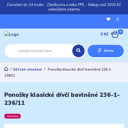
Doručení do 24 hodin - Zásilkovna a nebo PPL - Nákup nad 2000 Kč
odesíláme zdarma
0
0 Kč
Menu
Dětské oblečení
Ponožky klasické dívčí bavlněné 236-1-
236/11
Ponožky klasické dívčí bavlněné 236-1-
236/11
Novinka