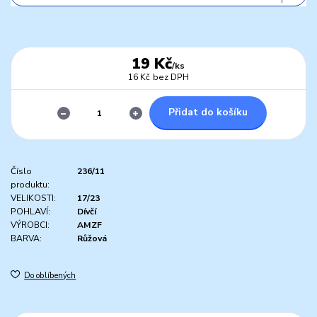
19 Kč
/
ks
16 Kč
bez DPH
Přidat do košíku
Číslo
236/11
produktu:
VELIKOSTI:
17/23
POHLAVÍ:
Dívčí
VÝROBCI:
AMZF
BARVA:
Růžová
Do oblíbených