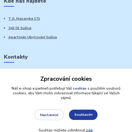
Kde nás najdete
T.G. Masaryka 171
342 01 Sušice
Apartmán Ubytování Sušice
Kontakty
Marie Sedláčková
Zpracování cookies
+420 776 728 764
Volat PO-NE do 21 hodin
Náš e-shop a partneři potřebují Váš
souhlas
s použitím souborů
cookies, aby Vám mohli zobrazovat informace týkající se Vašich
zájmů.
Souhlasím
Nastavení
Autorská práva: Obchůdek Lucinka
Souhlas můžete odmítnout
zde
.
Vytvořeno na
Eshop-rychle.cz