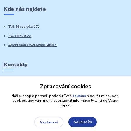
Kde nás najdete
T.G. Masaryka 171
342 01 Sušice
Apartmán Ubytování Sušice
Kontakty
Marie Sedláčková
Zpracování cookies
+420 776 728 764
Volat PO-NE do 21 hodin
Náš e-shop a partneři potřebují Váš
souhlas
s použitím souborů
cookies, aby Vám mohli zobrazovat informace týkající se Vašich
zájmů.
Souhlasím
Nastavení