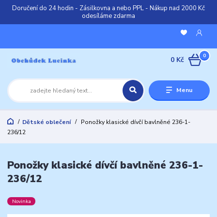
Doručení do 24 hodin - Zásilkovna a nebo PPL - Nákup nad 2000 Kč
odesíláme zdarma
0
0 Kč
Menu
Dětské oblečení
Ponožky klasické dívčí bavlněné 236-1-
236/12
Ponožky klasické dívčí bavlněné 236-1-
236/12
Novinka