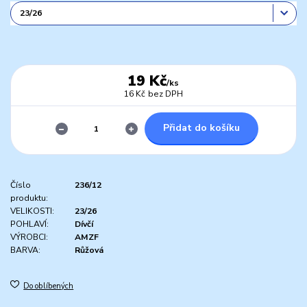
19 Kč
/
ks
16 Kč
bez DPH
Přidat do košíku
Číslo
236/12
produktu:
VELIKOSTI:
23/26
POHLAVÍ:
Dívčí
VÝROBCI:
AMZF
BARVA:
Růžová
Do oblíbených