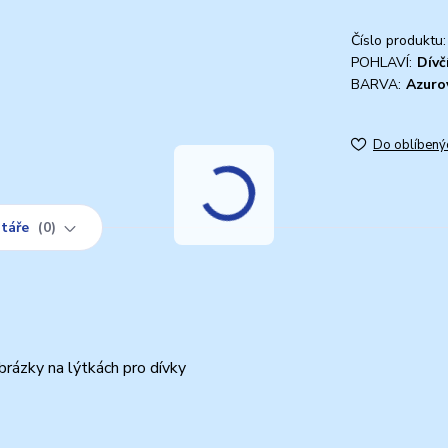
Číslo produktu:
POHLAVÍ:
Dívč
BARVA:
Azuro
Do oblíbený
táře
0
brázky na lýtkách pro dívky