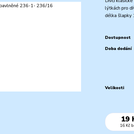
Dívčí klasick
lýtkách pro d
délka šlapky
Dostupnost
Doba dodání
Velikosti
19 
16 Kč
b