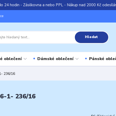
do 24 hodin - Zásilkovna a nebo PPL - Nákup nad 2000 Kč odesíl
íce
Hledat
é oblečení
Dámské oblečení
Pánské oble
1- 236/16
36-1- 236/16