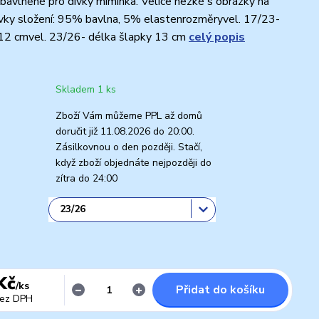
é bavlněné pro dívky miminka. Velice hezké s obrázky na
ívky složení: 95% bavlna, 5% elastenrozměryvel. 17/23-
 12 cmvel. 23/26- délka šlapky 13 cm
celý popis
Skladem 1 ks
Zboží Vám můžeme PPL až domů
doručit již 11.08.2026 do 20:00.
Zásilkovnou o den později. Stačí,
když zboží objednáte nejpozději do
zítra do 24:00
Kč
/
ks
Přidat do košíku
ez DPH