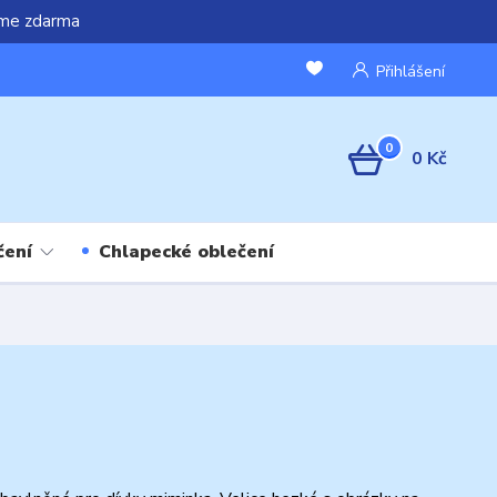
áme zdarma
Přihlášení
0
0 Kč
čení
Chlapecké oblečení