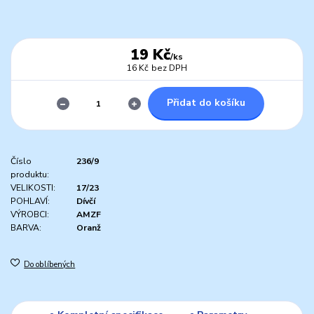
19 Kč
/
ks
16 Kč
bez DPH
Přidat do košíku
Číslo
236/9
produktu:
VELIKOSTI:
17/23
POHLAVÍ:
Dívčí
VÝROBCI:
AMZF
BARVA:
Oranž
Do oblíbených