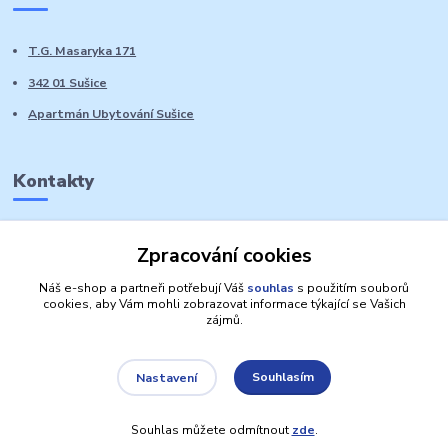
T.G. Masaryka 171
342 01 Sušice
Apartmán Ubytování Sušice
Kontakty
Marie Sedláčková
Zpracování cookies
+420 776 728 764
Volat PO-NE do 21 hodin
Náš e-shop a partneři potřebují Váš
souhlas
s použitím souborů
cookies, aby Vám mohli zobrazovat informace týkající se Vašich
zájmů.
Souhlasím
Nastavení
Autorská práva: Obchůdek Lucinka
Souhlas můžete odmítnout
zde
.
Vytvořeno na
Eshop-rychle.cz