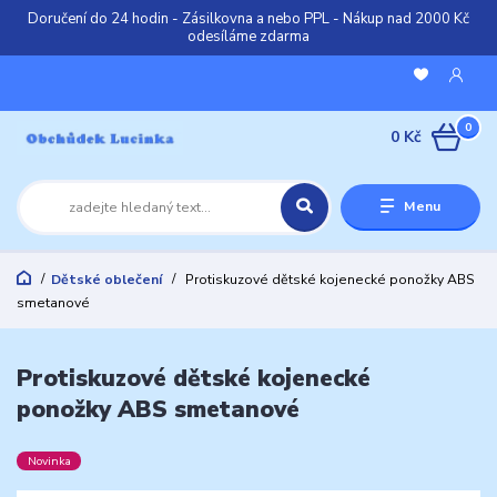
Doručení do 24 hodin - Zásilkovna a nebo PPL - Nákup nad 2000 Kč
odesíláme zdarma
0
0 Kč
Menu
Dětské oblečení
Protiskuzové dětské kojenecké ponožky ABS
smetanové
Protiskuzové dětské kojenecké
ponožky ABS smetanové
Novinka