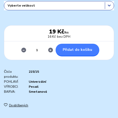
19 Kč
/
ks
16 Kč
bez DPH
Přidat do košíku
Číslo
215/15
produktu:
POHLAVÍ:
Univerzální
VÝROBCI:
Pesail
BARVA:
Smetanová
Do oblíbených