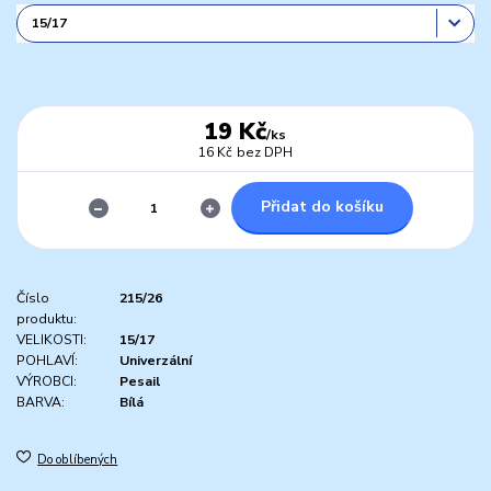
19 Kč
/
ks
16 Kč
bez DPH
Přidat do košíku
Číslo
215/26
produktu:
VELIKOSTI:
15/17
POHLAVÍ:
Univerzální
VÝROBCI:
Pesail
BARVA:
Bílá
Do oblíbených