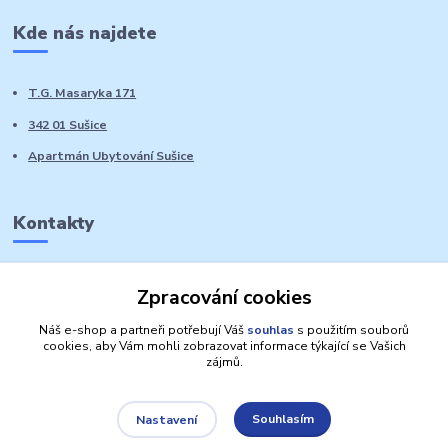
Kde nás najdete
T.G. Masaryka 171
342 01 Sušice
Apartmán Ubytování Sušice
Kontakty
Marie Sedláčková
Zpracování cookies
+420 776 728 764
Volat PO-NE do 21 hodin
Náš e-shop a partneři potřebují Váš
souhlas
s použitím souborů
cookies, aby Vám mohli zobrazovat informace týkající se Vašich
zájmů.
Souhlasím
Nastavení