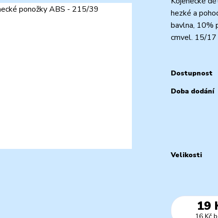
Kojenecké dět
hezké a pohod
bavlna, 10% p
cmvel. 15/17
Dostupnost
Doba dodání
Velikosti
19 
16 Kč
b