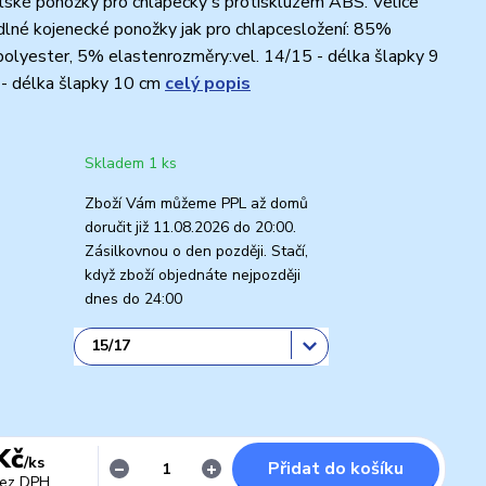
ské ponožky pro chlapečky s protiskluzem ABS. Velice
lné kojenecké ponožky jak pro chlapcesložení: 85%
olyester, 5% elastenrozměry:vel. 14/15 - délka šlapky 9
 - délka šlapky 10 cm
celý popis
Skladem 1 ks
Zboží Vám můžeme PPL až domů
doručit již 11.08.2026 do 20:00.
Zásilkovnou o den později. Stačí,
když zboží objednáte nejpozději
dnes do 24:00
Kč
/
ks
Přidat do košíku
ez DPH