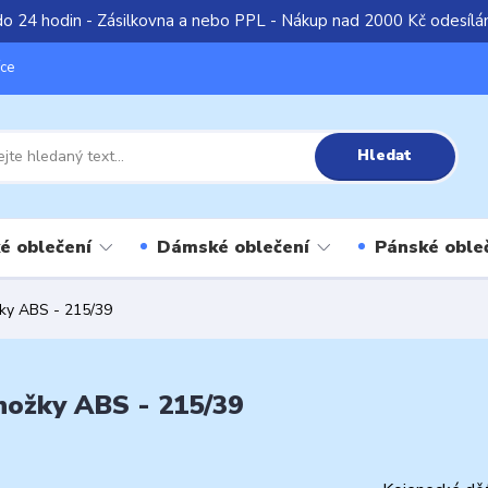
do 24 hodin - Zásilkovna a nebo PPL - Nákup nad 2000 Kč odesíl
íce
Hledat
é oblečení
Dámské oblečení
Pánské oble
ky ABS - 215/39
nožky ABS - 215/39