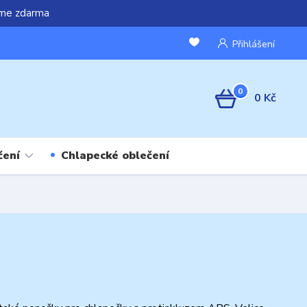
áme zdarma
Přihlášení
0
0 Kč
čení
Chlapecké oblečení