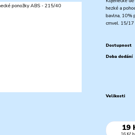
Kojenecké dět
hezké a pohod
bavlna, 10% p
cmvel. 15/17
Dostupnost
Doba dodání
Velikosti
19 
16 Kč
b