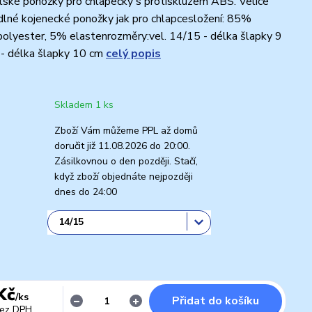
ské ponožky pro chlapečky s protiskluzem ABS. Velice
lné kojenecké ponožky jak pro chlapcesložení: 85%
olyester, 5% elastenrozměry:vel. 14/15 - délka šlapky 9
 - délka šlapky 10 cm
celý popis
Skladem 1 ks
Zboží Vám můžeme PPL až domů
doručit již 11.08.2026 do 20:00.
Zásilkovnou o den později. Stačí,
když zboží objednáte nejpozději
dnes do 24:00
Kč
/
ks
Přidat do košíku
ez DPH