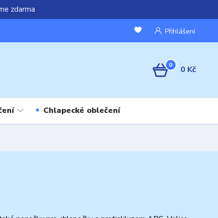
áme zdarma
Přihlášení
0
0 Kč
čení
Chlapecké oblečení