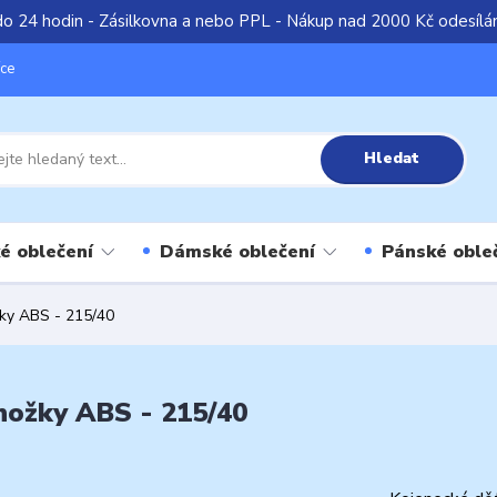
do 24 hodin - Zásilkovna a nebo PPL - Nákup nad 2000 Kč odesíl
íce
Hledat
é oblečení
Dámské oblečení
Pánské oble
ky ABS - 215/40
nožky ABS - 215/40