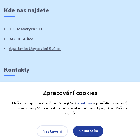
Kde nás najdete
T.G. Masaryka 171
342 01 Sušice
Apartmán Ubytování Sušice
Kontakty
Marie Sedláčková
Zpracování cookies
+420 776 728 764
Volat PO-NE do 21 hodin
Náš e-shop a partneři potřebují Váš
souhlas
s použitím souborů
cookies, aby Vám mohli zobrazovat informace týkající se Vašich
zájmů.
Souhlasím
Nastavení