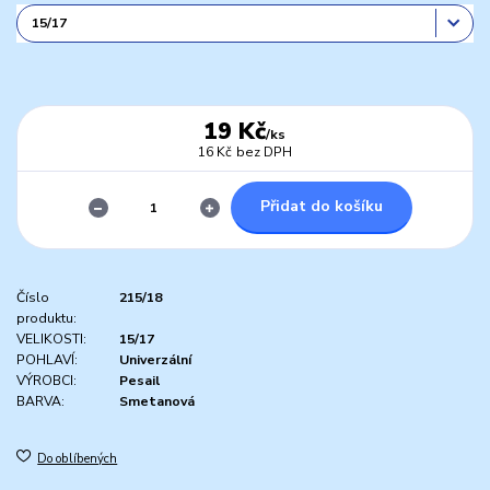
19 Kč
/
ks
16 Kč
bez DPH
Přidat do košíku
Číslo
215/18
produktu:
VELIKOSTI:
15/17
POHLAVÍ:
Univerzální
VÝROBCI:
Pesail
BARVA:
Smetanová
Do oblíbených