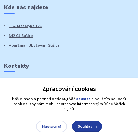
Kde nás najdete
T.G. Masaryka 171
342 01 Sušice
Apartmán Ubytování Sušice
Kontakty
Marie Sedláčková
Zpracování cookies
+420 776 728 764
Volat PO-NE do 21 hodin
Náš e-shop a partneři potřebují Váš
souhlas
s použitím souborů
cookies, aby Vám mohli zobrazovat informace týkající se Vašich
zájmů.
Souhlasím
Nastavení
Autorská práva: Obchůdek Lucinka