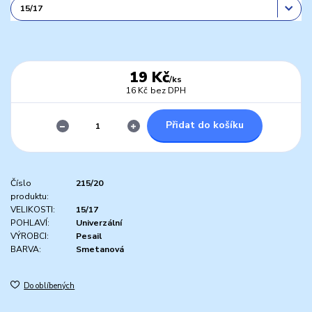
19 Kč
/
ks
16 Kč
bez DPH
Přidat do košíku
Číslo
215/20
produktu:
VELIKOSTI:
15/17
POHLAVÍ:
Univerzální
VÝROBCI:
Pesail
BARVA:
Smetanová
Do oblíbených