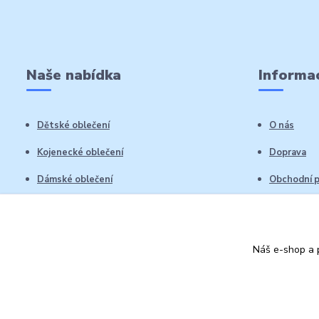
Naše nabídka
Informac
Dětské oblečení
O nás
Kojenecké oblečení
Doprava
Dámské oblečení
Obchodní 
Pánské oblečení
Reklamační
Vrácení zb
Náš e-shop a p
Kontakty