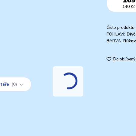
140 Kč
Číslo produktu:
POHLAVÍ:
Dívč
BARVA:
Růžov
Do oblíbený
táře
0