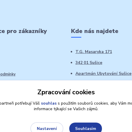
e pro zákazníky
Kde nás najdete
T.G. Masaryka 171
342 01 Sušice
Apartmán Ubytování Sušice
podmínky
 řád
Zpracování cookies
oží ve 14denní době
artneři potřebují Váš
souhlas
s použitím souborů cookies, aby Vám mo
informace týkající se Vašich zájmů.
Souhlasím
Nastavení