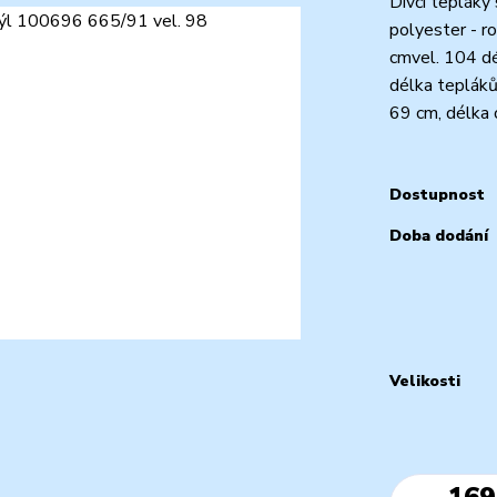
Dívčí tepláky
polyester - r
cmvel. 104 dé
délka tepláků
69 cm, délka 
Dostupnost
Doba dodání
Velikosti
169