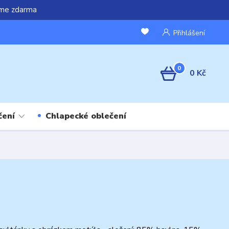
áme zdarma
Přihlášení
0
0 Kč
čení
Chlapecké oblečení