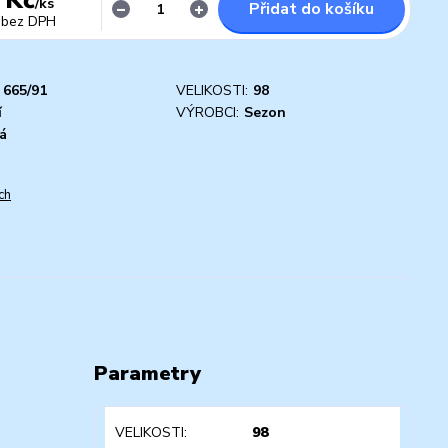
/
ks
Přidat do košíku
bez DPH
665/91
VELIKOSTI:
98
í
VÝROBCI:
Sezon
á
ch
Parametry
VELIKOSTI
98