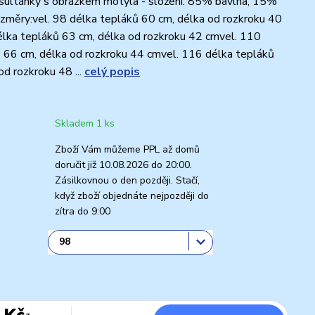
 sultánky s obrázkem motýla - složení: 85% bavlna, 15%
ozměry:vel. 98 délka tepláků 60 cm, délka od rozkroku 40
lka tepláků 63 cm, délka od rozkroku 42 cmvel. 110
 66 cm, délka od rozkroku 44 cmvel. 116 délka tepláků
od rozkroku 48 ...
celý popis
Skladem 1 ks
Zboží Vám můžeme PPL až domů
doručit již 10.08.2026 do 20:00.
Zásilkovnou o den později. Stačí,
když zboží objednáte nejpozději do
zítra do 9:00
 Kč