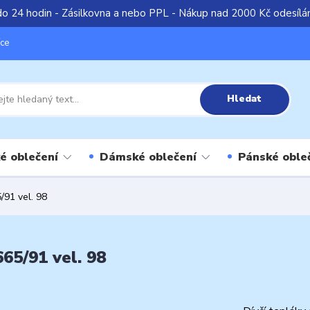
do 24 hodin - Zásilkovna a nebo PPL - Nákup nad 2000 Kč odesíl
íce
Hledat
é oblečení
Dámské oblečení
Pánské oble
/91 vel. 98
65/91 vel. 98