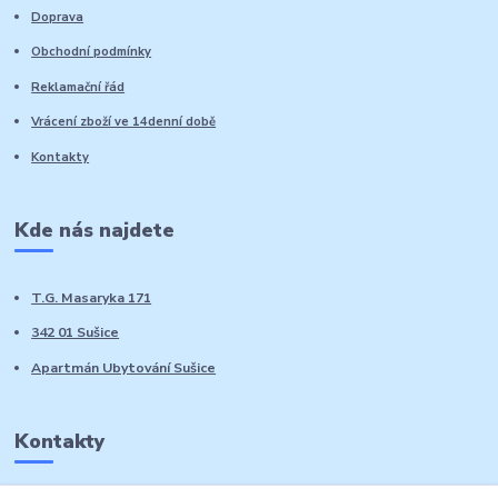
Doprava
Obchodní podmínky
Reklamační řád
Vrácení zboží ve 14denní době
Kontakty
Kde nás najdete
T.G. Masaryka 171
342 01 Sušice
Apartmán Ubytování Sušice
Kontakty