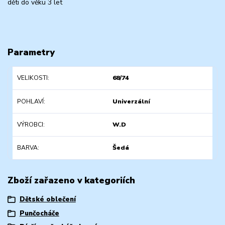
děti do věku 3 let
Parametry
VELIKOSTI
68/74
POHLAVÍ
Univerzální
VÝROBCI
W.D
BARVA
Šedá
Zboží zařazeno v kategoriích
Dětské oblečení
Punčocháče