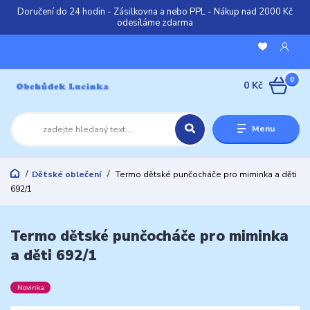
Doručení do 24 hodin - Zásilkovna a nebo PPL - Nákup nad 2000 Kč
odesíláme zdarma
0
0 Kč
Menu
Dětské oblečení
Termo dětské punčocháče pro miminka a děti
692/1
Termo dětské punčocháče pro miminka
a děti 692/1
Novinka