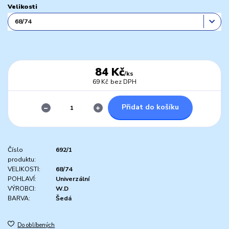
Velikosti
84 Kč
/
ks
69 Kč
bez DPH
Přidat do košíku
Číslo
692/1
produktu:
VELIKOSTI:
68/74
POHLAVÍ:
Univerzální
VÝROBCI:
W.D
BARVA:
Šedá
Do oblíbených