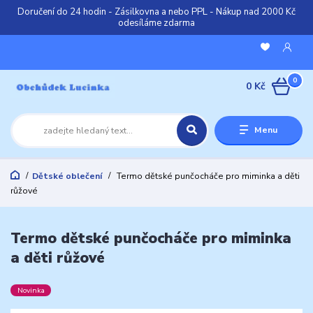
Doručení do 24 hodin - Zásilkovna a nebo PPL - Nákup nad 2000 Kč
odesíláme zdarma
0
0 Kč
Menu
Dětské oblečení
Termo dětské punčocháče pro miminka a děti
růžové
Termo dětské punčocháče pro miminka
a děti růžové
Novinka