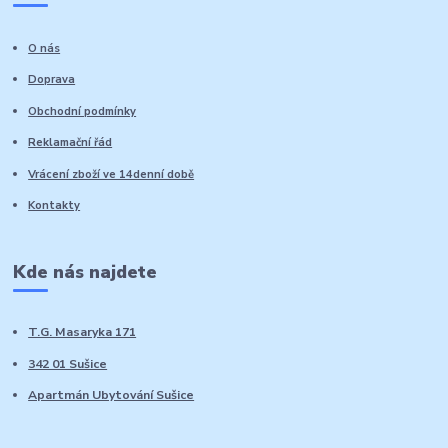
O nás
Doprava
Obchodní podmínky
Reklamační řád
Vrácení zboží ve 14denní době
Kontakty
Kde nás najdete
T.G. Masaryka 171
342 01 Sušice
Apartmán Ubytování Sušice