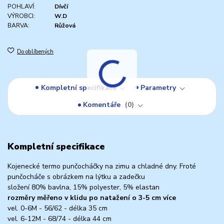
POHLAVÍ:
Dívčí
VÝROBCI:
W.D
BARVA:
Růžová
Do oblíbených
Kompletní specifikace
Parametry
Komentáře
0
Kompletní specifikace
Kojenecké termo punčocháčky na zimu a chladné dny. Froté
punčocháče s obrázkem na lýtku a zadečku
složení 80% bavlna, 15% polyester, 5% elastan
rozměry měřeno v klidu po natažení o 3-5 cm více
vel. 0-6M - 56/62 - délka 35 cm
vel. 6-12M - 68/74 - délka 44 cm