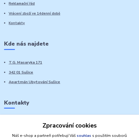
Reklamační řád
Vrácení zboží ve 14denní době
Kontakty
Kde nás najdete
T.G. Masaryka 171
342 01 Sušice
Apartmán Ubytování Sušice
Kontakty
Marie Sedláčková
Zpracování cookies
+420 776 728 764
Volat PO-NE do 21 hodin
Náš e-shop a partneři potřebují Váš
souhlas
s použitím souborů