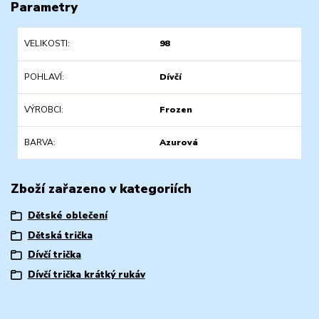
Parametry
VELIKOSTI
98
POHLAVÍ
Dívčí
VÝROBCI
Frozen
BARVA
Azurová
Zboží zařazeno v kategoriích
Dětské oblečení
Dětská trička
Dívčí trička
Dívčí trička krátký rukáv