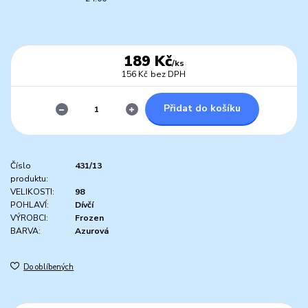
189 Kč
/
ks
156 Kč
bez DPH
Přidat do košíku
Číslo
431/13
produktu:
VELIKOSTI:
98
POHLAVÍ:
Dívčí
VÝROBCI:
Frozen
BARVA:
Azurová
Do oblíbených