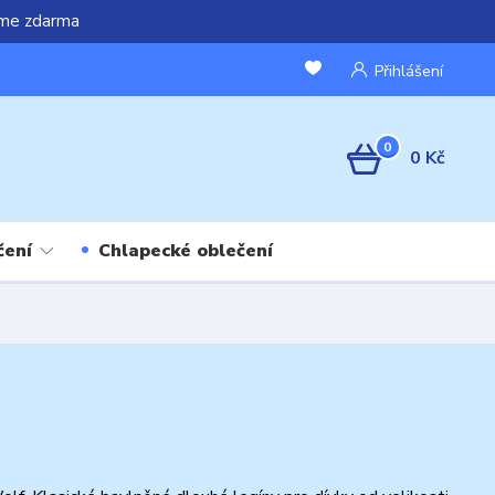
áme zdarma
Přihlášení
0
0 Kč
čení
Chlapecké oblečení