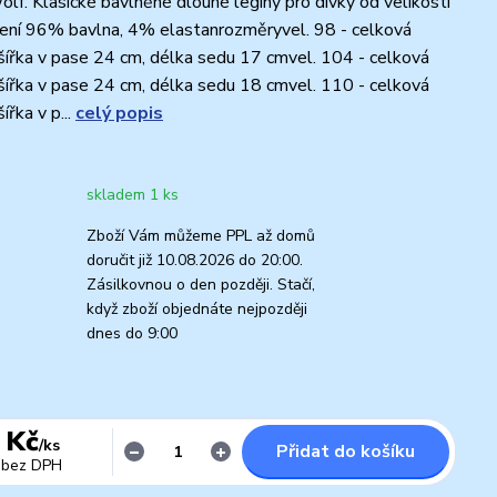
olf. Klasické bavlněné dlouhé legíny pro dívky od velikosti
ení 96% bavlna, 4% elastanrozměryvel. 98 - celková
šířka v pase 24 cm, délka sedu 17 cmvel. 104 - celková
šířka v pase 24 cm, délka sedu 18 cmvel. 110 - celková
ířka v p...
celý popis
skladem 1 ks
Zboží Vám můžeme PPL až domů
doručit již 10.08.2026 do 20:00.
Zásilkovnou o den později. Stačí,
když zboží objednáte nejpozději
dnes do 9:00
 Kč
/
ks
Přidat do košíku
bez DPH