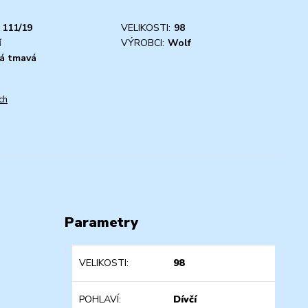
111/19
VELIKOSTI:
98
í
VÝROBCI:
Wolf
á tmavá
ch
Parametry
VELIKOSTI
98
POHLAVÍ
Dívčí