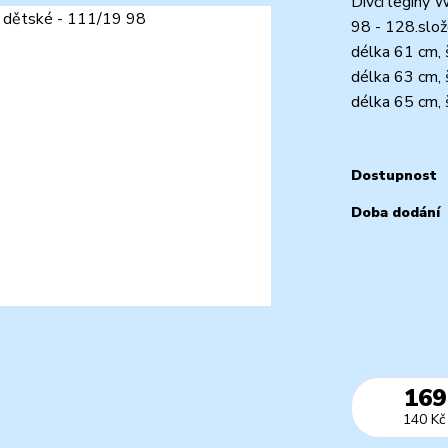
Dívčí legíny W
98 - 128.slož
délka 61 cm, 
délka 63 cm, 
délka 65 cm, š
Dostupnost
Doba dodání
169
140 Kč