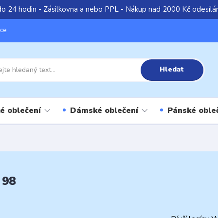
do 24 hodin - Zásilkovna a nebo PPL - Nákup nad 2000 Kč odesíl
íce
Hledat
é oblečení
Dámské oblečení
Pánské oble
 98