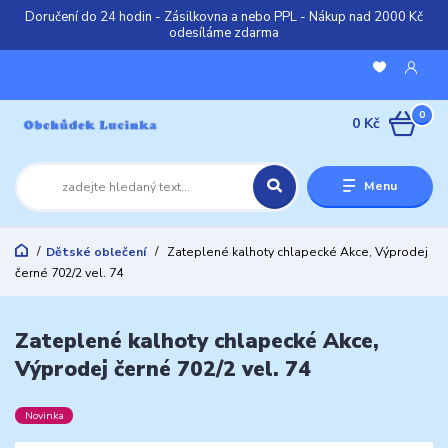
Doručení do 24 hodin - Zásilkovna a nebo PPL - Nákup nad 2000 Kč
odesíláme zdarma
0
0 Kč
Menu
Dětské oblečení
Zateplené kalhoty chlapecké Akce, Výprodej
černé 702/2 vel. 74
Zateplené kalhoty chlapecké Akce,
Výprodej černé 702/2 vel. 74
Novinka