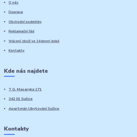
O nás
Doprava
Obchodní podmínky
Reklamační řád
Vrácení zboží ve 14denní době
Kontakty
Kde nás najdete
T.G. Masaryka 171
342 01 Sušice
Apartmán Ubytování Sušice
Kontakty