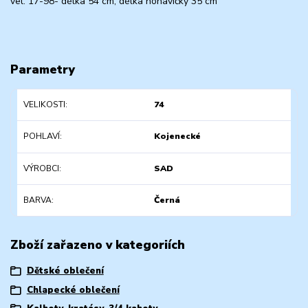
vel. 17-98- délka 54 cm, délka nohavičky 35 cm
Parametry
VELIKOSTI
74
POHLAVÍ
Kojenecké
VÝROBCI
SAD
BARVA
Černá
Zboží zařazeno v kategoriích
Dětské oblečení
Chlapecké oblečení