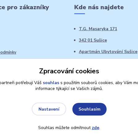
e pro zákazníky
Kde nás najdete
T.G. Masaryka 171
342 01 Sušice
Apartmán Ubytování Sušice
podmínky
 řád
Zpracování cookies
oží ve 14denní době
artneři potřebují Váš
souhlas
s použitím souborů cookies, aby Vám mo
informace týkající se Vašich zájmů.
Souhlasím
Nastavení
Souhlas můžete odmítnout
zde
.