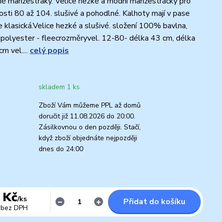
né manžestráky. Velice hezké a modní manžestráčky pro
kosti 80 až 104. slušivé a pohodlné. Kalhoty mají v pase
 klasická.Velice hezké a slušivé. složení 100% bavlna,
olyester - fleecrozměryvel. 12-80- délka 43 cm, délka
m vel....
celý popis
skladem 1 ks
Zboží Vám můžeme PPL až domů
doručit již 11.08.2026 do 20:00.
Zásilkovnou o den později. Stačí,
když zboží objednáte nejpozději
dnes do 24:00
 Kč
/
ks
Přidat do košíku
bez DPH