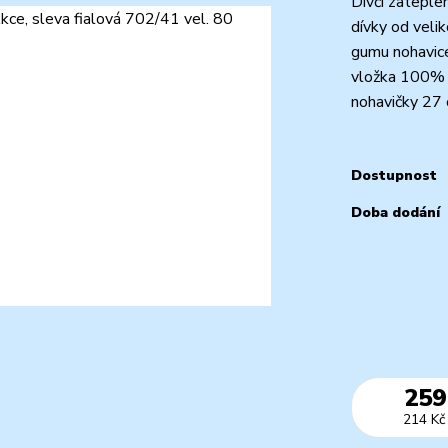
Dívčí zateple
dívky od veli
gumu nohavice
vložka 100% p
nohavičky 27 c
Dostupnost
Doba dodání
259
214 Kč