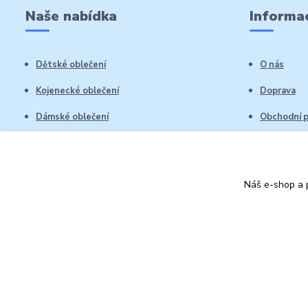
Naše nabídka
Informac
Dětské oblečení
O nás
Kojenecké oblečení
Doprava
Dámské oblečení
Obchodní 
Pánské oblečení
Reklamační
Vrácení zb
Náš e-shop a p
Kontakty
Autorská práva: Obchůdek Lucinka