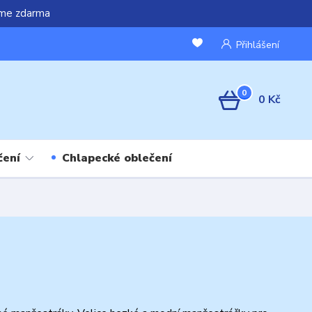
áme zdarma
Přihlášení
0
0 Kč
čení
Chlapecké oblečení