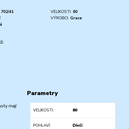
702/41
VELIKOSTI:
80
í
VÝROBCI:
Grace
á
ch
Parametry
hoty mají
VELIKOSTI
80
POHLAVÍ
Dívčí