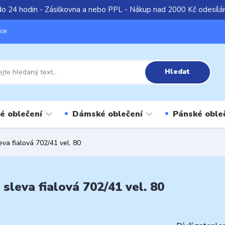
do 24 hodin - Zásilkovna a nebo PPL - Nákup nad 2000 Kč odesíl
íce
Hledat
é oblečení
Dámské oblečení
Pánské oble
va fialová 702/41 vel. 80
sleva fialová 702/41 vel. 80