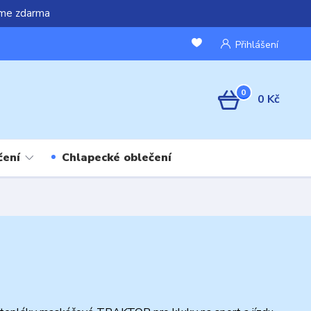
áme zdarma
Přihlášení
0
0 Kč
čení
Chlapecké oblečení