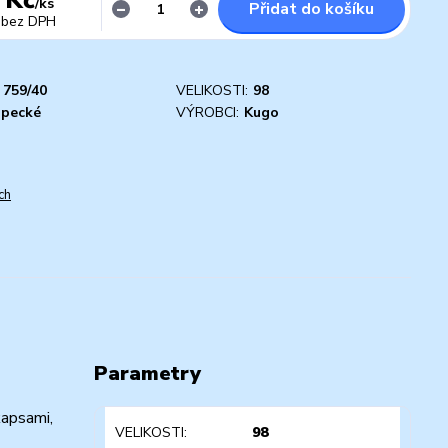
/
ks
Přidat do košíku
bez DPH
759/40
VELIKOSTI:
98
apecké
VÝROBCI:
Kugo
ch
Parametry
kapsami,
VELIKOSTI
98