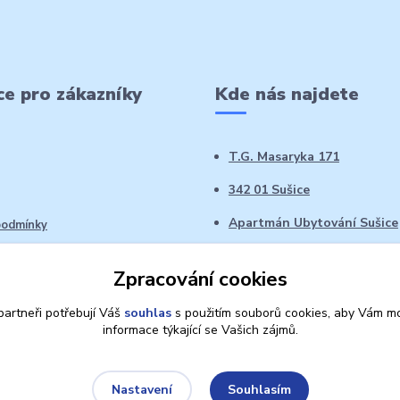
e pro zákazníky
Kde nás najdete
T.G. Masaryka 171
342 01 Sušice
Apartmán Ubytování Sušice
podmínky
 řád
Zpracování cookies
oží ve 14denní době
artneři potřebují Váš
souhlas
s použitím souborů cookies, aby Vám mo
informace týkající se Vašich zájmů.
Souhlasím
Nastavení