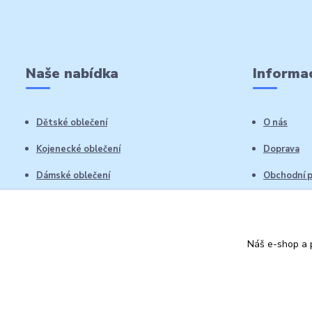
Naše nabídka
Informac
Dětské oblečení
O nás
Kojenecké oblečení
Doprava
Dámské oblečení
Obchodní 
Pánské oblečení
Reklamační
Vrácení zb
Náš e-shop a p
Kontakty