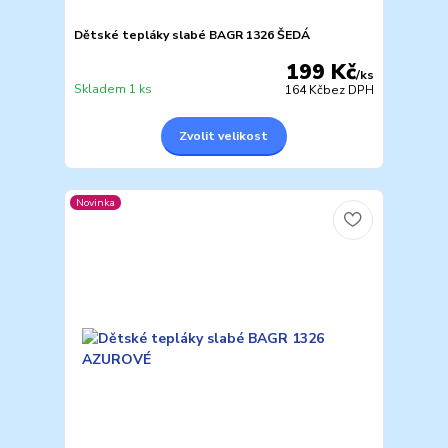
Dětské tepláky slabé BAGR 1326 ŠEDÁ
199 Kč
/
ks
Skladem 1 ks
164 Kč
bez DPH
Zvolit velikost
Novinka