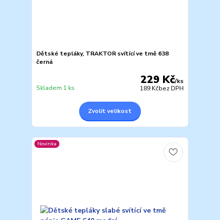
Dětské tepláky, TRAKTOR svítící ve tmě 638
černá
229 Kč
/
ks
Skladem 1 ks
189 Kč
bez DPH
Zvolit velikost
Novinka