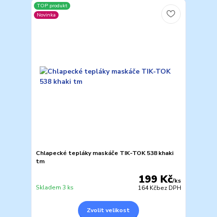
TOP produkt
Novinka
Chlapecké tepláky maskáče TIK-TOK 538 khaki
tm
199 Kč
/
ks
Skladem 3 ks
164 Kč
bez DPH
Zvolit velikost