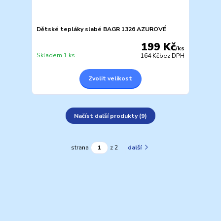
Dětské tepláky slabé BAGR 1326 AZUROVÉ
199 Kč
/
ks
Skladem 1 ks
164 Kč
bez DPH
Zvolit velikost
Načíst další produkty (9)
strana
z 2
další