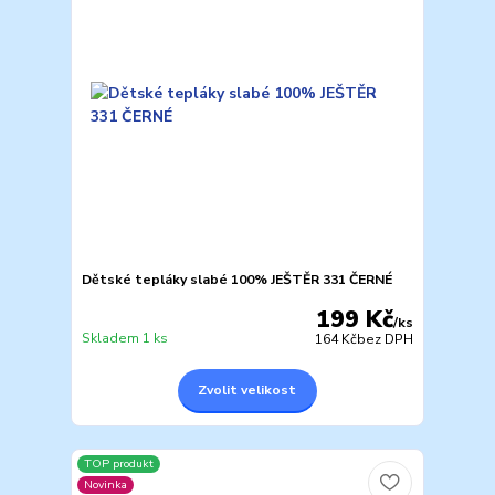
Dětské tepláky slabé 100% JEŠTĚR 331 ČERNÉ
199 Kč
/
ks
Skladem 1 ks
164 Kč
bez DPH
Zvolit velikost
TOP produkt
Novinka