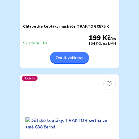
Chlapecké tepláky maskáče TRAKTOR 0575 K
199 Kč
/
ks
Skladem 1 ks
164 Kč
bez DPH
Zvolit velikost
Novinka