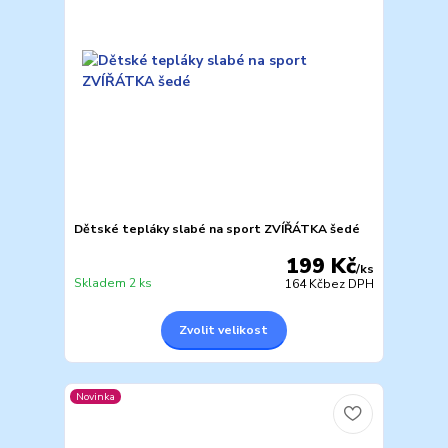
Dětské tepláky slabé na sport ZVÍŘÁTKA šedé
199 Kč
/
ks
Skladem 2 ks
164 Kč
bez DPH
Zvolit velikost
Novinka