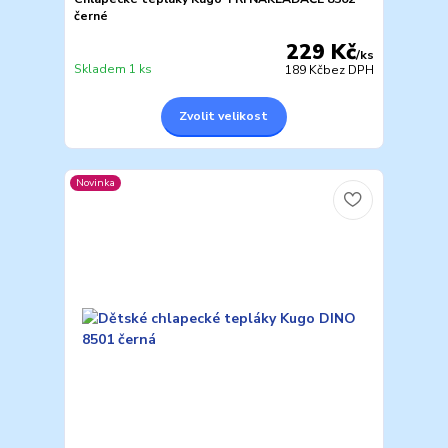
černé
229 Kč
/
ks
Skladem 1 ks
189 Kč
bez DPH
Zvolit velikost
Novinka