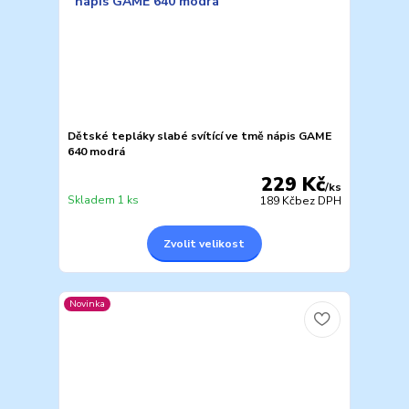
Dětské tepláky slabé svítící ve tmě nápis GAME
640 modrá
229 Kč
/
ks
Skladem 1 ks
189 Kč
bez DPH
Zvolit velikost
Novinka