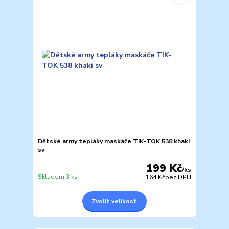
Dětské army tepláky maskáče TIK-TOK 538 khaki
sv
199 Kč
/
ks
Skladem 3 ks
164 Kč
bez DPH
Zvolit velikost