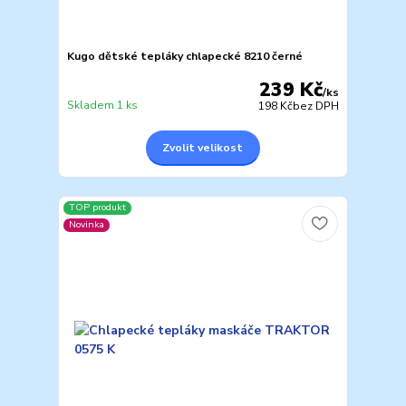
Kugo dětské tepláky chlapecké 8210 černé
239 Kč
/
ks
Skladem 1 ks
198 Kč
bez DPH
Zvolit velikost
TOP produkt
Novinka