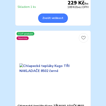
229 Kč
/
ks
Skladem 1 ks
189 Kč
bez DPH
Zvolit velikost
TOP produkt
Novinka
Chlapecké tepláky Kugo TŘI NAKLADAČE 8502