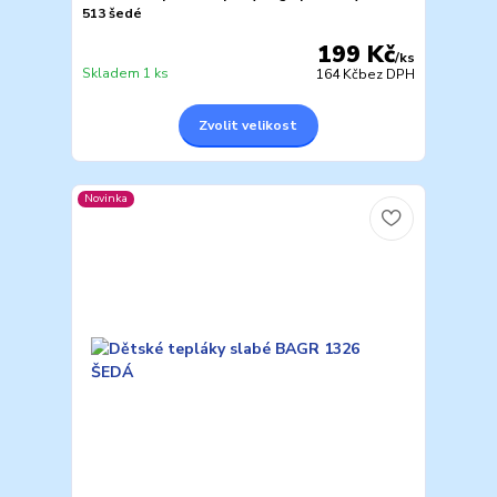
513 šedé
199 Kč
/
ks
Skladem 1 ks
164 Kč
bez DPH
Zvolit velikost
Novinka