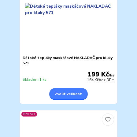
Dětské tepláky maskáčové NAKLADAČ pro kluky
571
199 Kč
/
ks
Skladem 1 ks
164 Kč
bez DPH
Zvolit velikost
Novinka