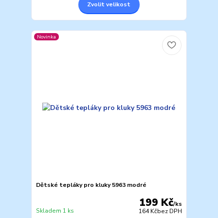
Zvolit velikost
Novinka
Dětské tepláky pro kluky 5963 modré
199 Kč
/
ks
Skladem 1 ks
164 Kč
bez DPH