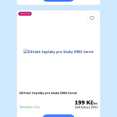
Novinka
Dětské tepláky pro kluky 5963 černé
199 Kč
/
ks
Skladem 2 ks
164 Kč
bez DPH