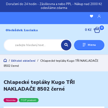
Doručení do 24 hodin - Zásilkovna a nebo PPL - Nákup nad 2000 Kč
odesíláme zdarma
0
0 Kč
Menu
Dětské oblečení
Chlapecké tepláky Kugo TŘI NAKLADAČE
8502 černé
Chlapecké tepláky Kugo TŘI
NAKLADAČE 8502 černé
Novinka
TOP produkt