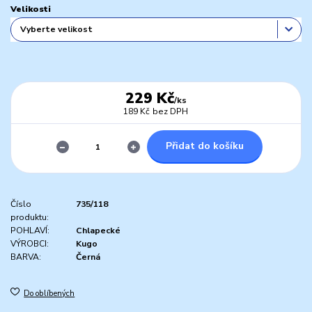
Velikosti
229 Kč
/
ks
189 Kč
bez DPH
Přidat do košíku
Číslo
735/118
produktu:
POHLAVÍ:
Chlapecké
VÝROBCI:
Kugo
BARVA:
Černá
Do oblíbených