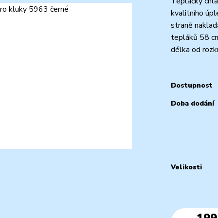
Tepláčky chla
kvalitního úp
straně naklad
tepláků 58 cm
délka od rozk
Dostupnost
Doba dodání
Velikosti
199