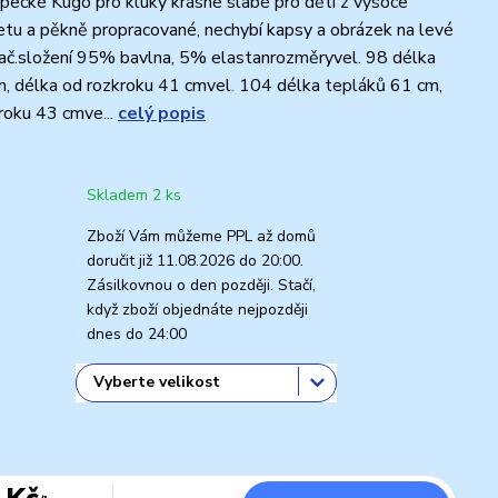
pecké Kugo pro kluky krásné slabé pro děti z vysoce
letu a pěkně propracované, nechybí kapsy a obrázek na levé
ač.složení 95% bavlna, 5% elastanrozměryvel. 98 délka
, délka od rozkroku 41 cmvel. 104 délka tepláků 61 cm,
roku 43 cmve...
celý popis
Skladem 2 ks
Zboží Vám můžeme PPL až domů
doručit již 11.08.2026 do 20:00.
Zásilkovnou o den později. Stačí,
když zboží objednáte nejpozději
dnes do 24:00
 Kč