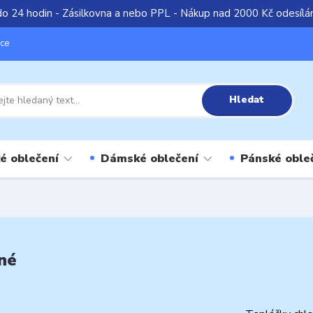
do 24 hodin - Zásilkovna a nebo PPL - Nákup nad 2000 Kč odesíl
íce
Hledat
é oblečení
Dámské oblečení
Pánské oble
né