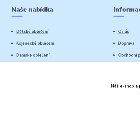
Naše nabídka
Informac
Dětské oblečení
O nás
Kojenecké oblečení
Doprava
Dámské oblečení
Obchodní 
Pánské oblečení
Reklamační
Vrácení zb
Náš e-shop a p
Kontakty
Autorská práva: Obchůdek Lucinka