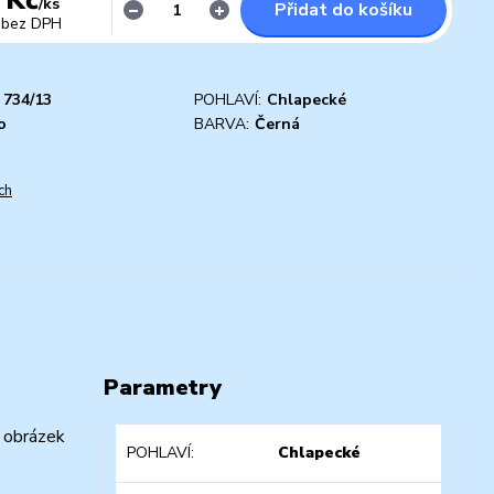
/
ks
Přidat do košíku
bez DPH
734/13
POHLAVÍ:
Chlapecké
o
BARVA:
Černá
ch
Parametry
a obrázek
POHLAVÍ
Chlapecké