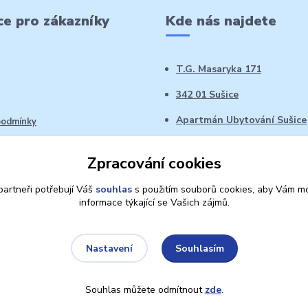
e pro zákazníky
Kde nás najdete
T.G. Masaryka 171
342 01 Sušice
Apartmán Ubytování Sušice
podmínky
 řád
Zpracování cookies
oží ve 14denní době
artneři potřebují Váš
souhlas
s použitím souborů cookies, aby Vám mo
informace týkající se Vašich zájmů.
Souhlasím
Nastavení
Souhlas můžete odmítnout
zde
.