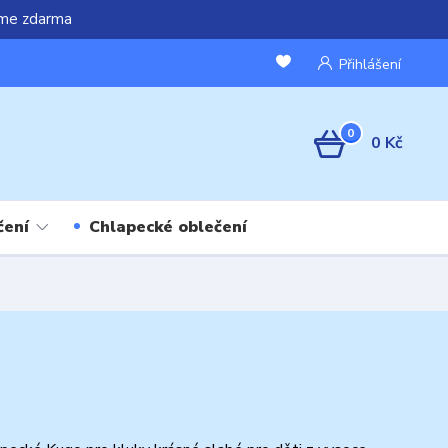
áme zdarma
Přihlášení
0
0 Kč
čení
Chlapecké oblečení