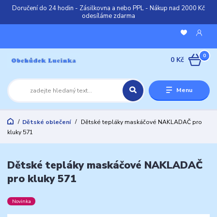
Doručení do 24 hodin - Zásilkovna a nebo PPL - Nákup nad 2000 Kč
odesíláme zdarma
0
0 Kč
Menu
Dětské oblečení
Dětské tepláky maskáčové NAKLADAČ pro
kluky 571
Dětské tepláky maskáčové NAKLADAČ
pro kluky 571
Novinka