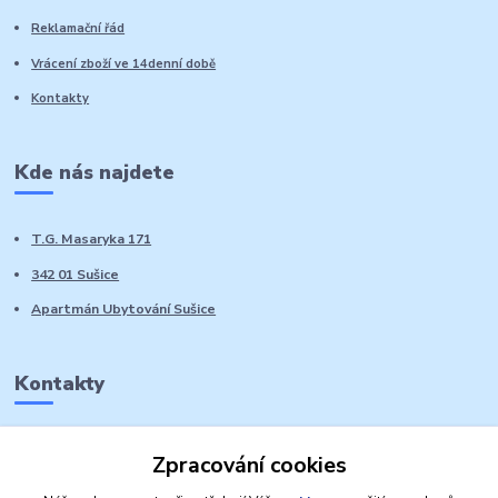
Reklamační řád
Vrácení zboží ve 14denní době
Kontakty
Kde nás najdete
T.G. Masaryka 171
342 01 Sušice
Apartmán Ubytování Sušice
Kontakty
Marie Sedláčková
Zpracování cookies
+420 776 728 764
Volat PO-NE do 21 hodin