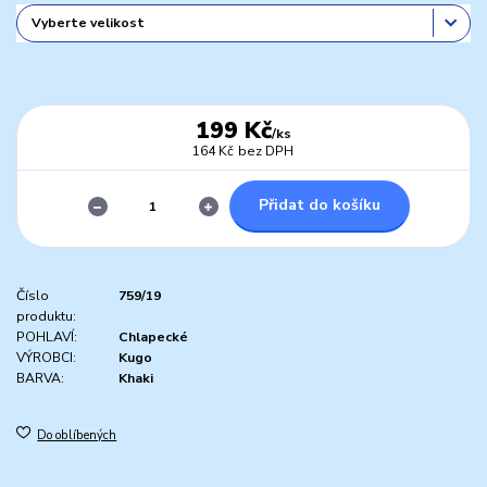
199 Kč
/
ks
164 Kč
bez DPH
Přidat do košíku
Číslo
759/19
produktu:
POHLAVÍ:
Chlapecké
VÝROBCI:
Kugo
BARVA:
Khaki
Do oblíbených