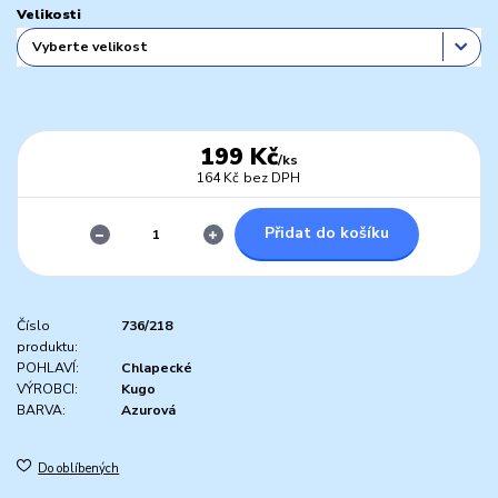
Velikosti
199 Kč
/
ks
164 Kč
bez DPH
Přidat do košíku
Číslo
736/218
produktu:
POHLAVÍ:
Chlapecké
VÝROBCI:
Kugo
BARVA:
Azurová
Do oblíbených