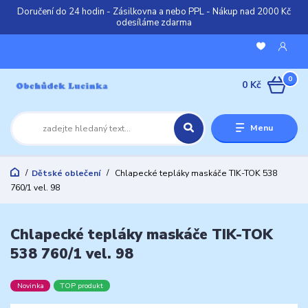
Doručení do 24 hodin - Zásilkovna a nebo PPL - Nákup nad 2000 Kč
odesíláme zdarma
0
0 Kč
Menu
Dětské oblečení
Chlapecké tepláky maskáče TIK-TOK 538
760/1 vel. 98
Chlapecké tepláky maskáče TIK-TOK
538 760/1 vel. 98
Novinka
TOP produkt