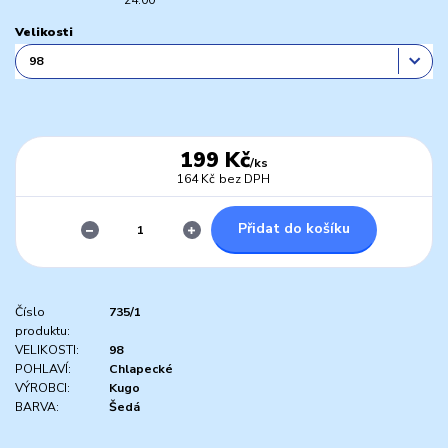
Velikosti
199 Kč
/
ks
164 Kč
bez DPH
Přidat do košíku
Číslo
735/1
produktu:
VELIKOSTI:
98
POHLAVÍ:
Chlapecké
VÝROBCI:
Kugo
BARVA:
Šedá