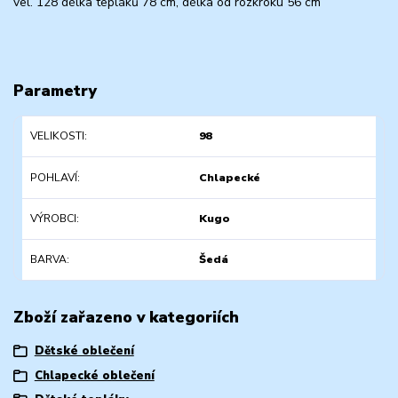
vel. 128 délka tepláků 78 cm, délka od rozkroku 56 cm
Parametry
VELIKOSTI
98
POHLAVÍ
Chlapecké
VÝROBCI
Kugo
BARVA
Šedá
Zboží zařazeno v kategoriích
Dětské oblečení
Chlapecké oblečení